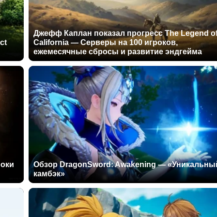
Джефф Каплан показал прогресс The Legend o
ct
California — Серверы на 100 игроков,
ежемесячные сбросы и развитие эндгейма
роки
Обзор DragonSword: Awakening — «Уникальны
камбэк»