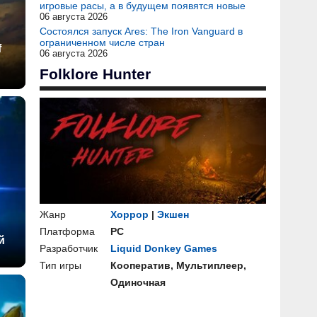
игровые расы, а в будущем появятся новые
06 августа 2026
Состоялся запуск Ares: The Iron Vanguard в
ограниченном числе стран
f
06 августа 2026
Folklore Hunter
Жанр
Хоррор
|
Экшен
Платформа
PC
й
Разработчик
Liquid Donkey Games
Тип игры
Кооператив, Мультиплеер,
Одиночная