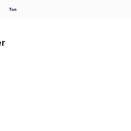
и
Топ
r