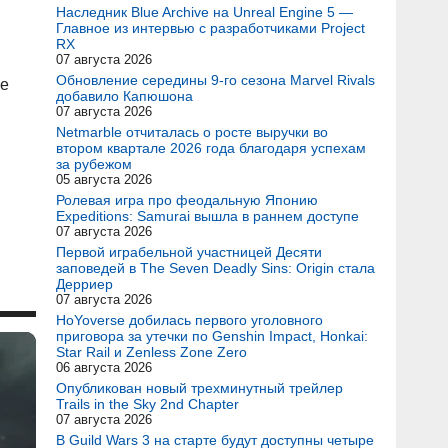
Наследник Blue Archive на Unreal Engine 5 —
Главное из интервью с разработчиками Project
RX
07 августа 2026
Обновление середины 9-го сезона Marvel Rivals
ые
добавило Капюшона
07 августа 2026
Netmarble отчиталась о росте выручки во
втором квартале 2026 года благодаря успехам
за рубежом
05 августа 2026
Ролевая игра про феодальную Японию
Expeditions: Samurai вышла в раннем доступе
07 августа 2026
Первой играбельной участницей Десяти
заповедей в The Seven Deadly Sins: Origin стала
Дерриер
07 августа 2026
HoYoverse добилась первого уголовного
приговора за утечки по Genshin Impact, Honkai:
Star Rail и Zenless Zone Zero
06 августа 2026
Опубликован новый трехминутный трейлер
Trails in the Sky 2nd Chapter
07 августа 2026
В Guild Wars 3 на старте будут доступны четыре