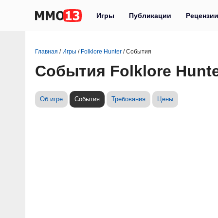
Игры
Публикации
Рецензи
Главная
/
Игры
/
Folklore Hunter
/
События
События Folklore Hunte
Об игре
События
Требования
Цены