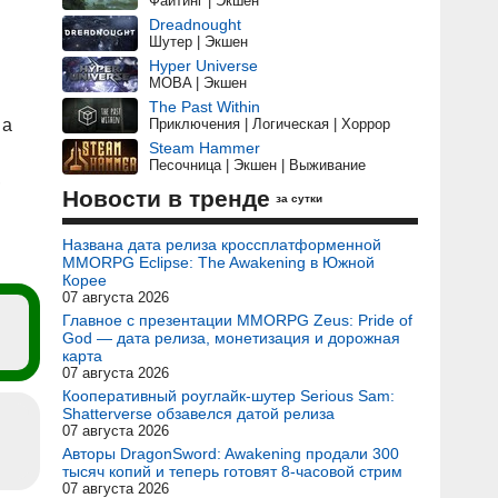
Файтинг | Экшен
Dreadnought
Шутер | Экшен
Hyper Universe
MOBA | Экшен
The Past Within
 а
Приключения | Логическая | Хоррор
Steam Hammer
Песочница | Экшен | Выживание
,
Новости в тренде
за сутки
Названа дата релиза кроссплатформенной
MMORPG Eclipse: The Awakening в Южной
Корее
07 августа 2026
Главное с презентации MMORPG Zeus: Pride of
God — дата релиза, монетизация и дорожная
карта
07 августа 2026
Кооперативный роуглайк-шутер Serious Sam:
Shatterverse обзавелся датой релиза
07 августа 2026
Авторы DragonSword: Awakening продали 300
тысяч копий и теперь готовят 8-часовой стрим
07 августа 2026