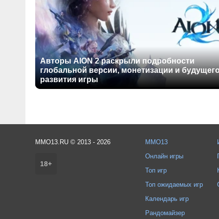
Авторы AION 2 раскрыли подробности
глобальной версии, монетизации и будущег
развития игры
MMO13.RU © 2013 - 2026
MMO13
Онлайн игры
18+
Топ игр
Топ ожидаемых игр
Календарь игр
Рандомайзер