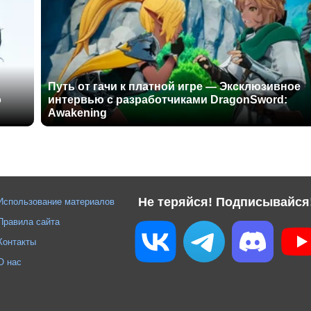
Путь от гачи к платной игре — Эксклюзивное
о
интервью с разработчиками DragonSword:
Awakening
Не теряйся! Подписывайся
Использование материалов
Правила сайта
Контакты
О нас