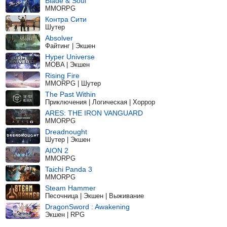
Blade & Soul
MMORPG
Контра Сити
Шутер
Absolver
Файтинг | Экшен
Hyper Universe
MOBA | Экшен
Rising Fire
MMORPG | Шутер
The Past Within
Приключения | Логическая | Хоррор
ARES: THE IRON VANGUARD
MMORPG
Dreadnought
Шутер | Экшен
AION 2
MMORPG
Taichi Panda 3
MMORPG
Steam Hammer
Песочница | Экшен | Выживание
DragonSword : Awakening
Экшен | RPG