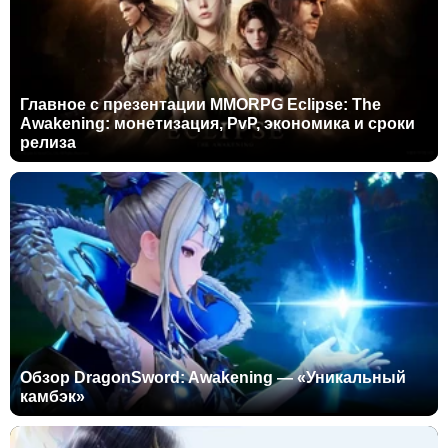
Главное с презентации MMORPG Eclipse: The
Awakening: монетизация, PvP, экономика и сроки
релиза
Обзор DragonSword: Awakening — «Уникальный
камбэк»