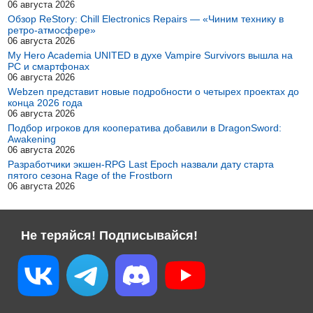
06 августа 2026
Обзор ReStory: Chill Electronics Repairs — «Чиним технику в
ретро-атмосфере»
06 августа 2026
My Hero Academia UNITED в духе Vampire Survivors вышла на
PC и смартфонах
06 августа 2026
Webzen представит новые подробности о четырех проектах до
конца 2026 года
06 августа 2026
Подбор игроков для кооператива добавили в DragonSword:
Awakening
06 августа 2026
Разработчики экшен-RPG Last Epoch назвали дату старта
пятого сезона Rage of the Frostborn
06 августа 2026
Не теряйся! Подписывайся!