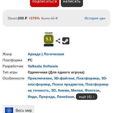
ПОДПИСАТЬСЯ
НАПИСАТЬ
Steam
200 ₽
+376%
было 42 ₽
История цен
steam
5.1
Жанр
Аркада
|
Логическая
Платформа
PC
Разработчик
Valkeala Software
Тип игры
Одиночная
(
Для одного игрока
)
Особенности
Приключение
,
3D-файтинг
,
Платформер
,
3D-
платформер
,
Поиск предметов
,
Платформер
на точность
,
3D
,
Аниме
,
Милая
,
Фэнтези
,
Инди
,
Природа
,
Линейная
,
ещё (4)
Весь мир