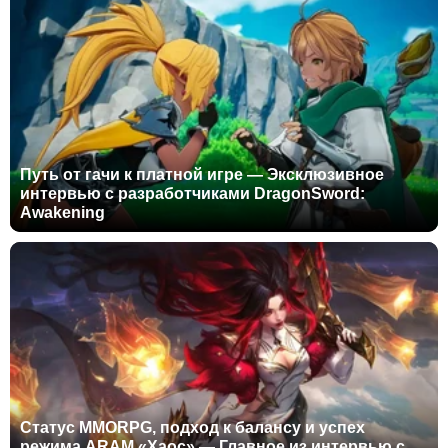
Путь от гачи к платной игре — Эксклюзивное
интервью с разработчиками DragonSword:
Awakening
Статус MMORPG, подход к балансу и успех
режима ARAM «Хаос» — Главное из интервью с