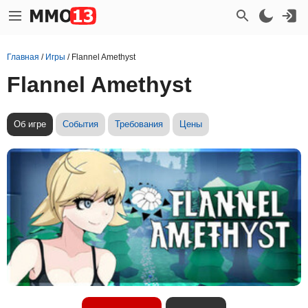
Главная
/
Игры
/
Flannel Amethyst
Flannel Amethyst
Об игре
События
Требования
Цены