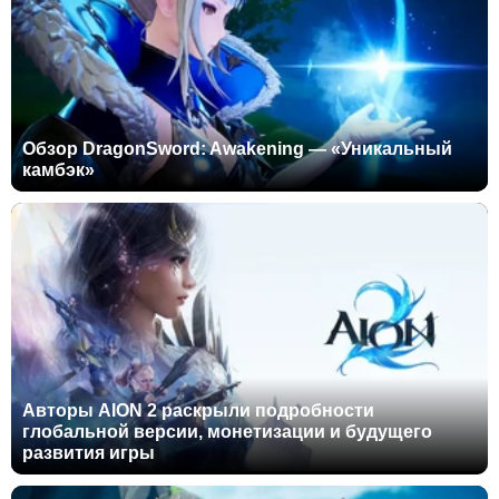
Обзор DragonSword: Awakening — «Уникальный
камбэк»
Авторы AION 2 раскрыли подробности
глобальной версии, монетизации и будущего
развития игры