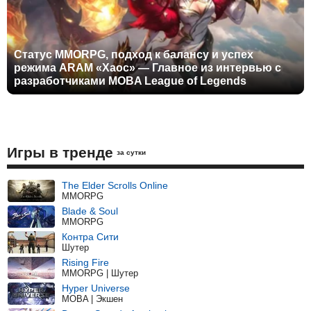
Статус MMORPG, подход к балансу и успех
режима ARAM «Хаос» — Главное из интервью с
разработчиками MOBA League of Legends
Игры в тренде
за сутки
The Elder Scrolls Online
MMORPG
Blade & Soul
MMORPG
Контра Сити
Шутер
Rising Fire
MMORPG | Шутер
Hyper Universe
MOBA | Экшен