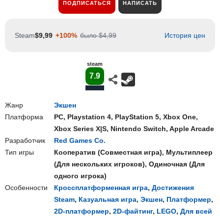
ПОДПИСАТЬСЯ
НАПИСАТЬ
Steam
$9,99
+100%
было $4,99
История цен
steam
7.9
Жанр
Экшен
Платформа
PC
,
Playstation 4
,
PlayStation 5
,
Xbox One
,
Xbox Series X|S
,
Nintendo Switch
,
Apple Arcade
Разработчик
Red Games Co.
Тип игры
Кооператив
(
Совместная игра
),
Мультиплеер
(
Для нескольких игроков
),
Одиночная
(
Для
одного игрока
)
Особенности
Кроссплатформенная игра
,
Достижения
Steam
,
Казуальная игра
,
Экшен
,
Платформер
,
2D-платформер
,
2D-файтинг
,
LEGO
,
Для всей