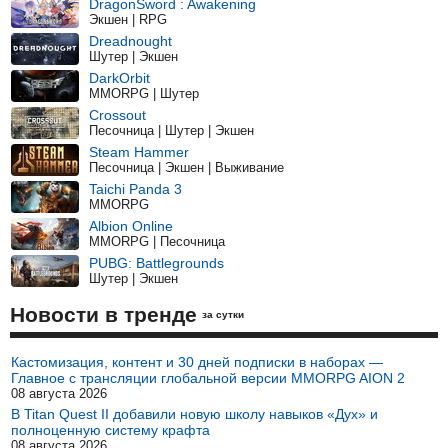
DragonSword : Awakening
Экшен | RPG
Dreadnought
Шутер | Экшен
DarkOrbit
MMORPG | Шутер
Crossout
Песочница | Шутер | Экшен
Steam Hammer
Песочница | Экшен | Выживание
Taichi Panda 3
MMORPG
Albion Online
MMORPG | Песочница
PUBG: Battlegrounds
Шутер | Экшен
Новости в тренде
за сутки
Кастомизация, контент и 30 дней подписки в наборах —
Главное с трансляции глобальной версии MMORPG AION 2
08 августа 2026
В Titan Quest II добавили новую школу навыков «Дух» и
полноценную систему крафта
08 августа 2026