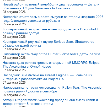
Новый район, пляжный волейбол и два персонажа — Детали
обновления 1.3 для Neverness to Everness
08 августа 2026
Netmarble отчиталась о росте выручки во втором квартале 2026
года благодаря успехам за рубежом
05 августа 2026
Кооперативный экстракшен-экшен про драконов Dragonhold
покинул ранний доступ
08 августа 2026
Кооперативный роуглайк-шутер Serious Sam: Shatterverse
обзавелся датой релиза
07 августа 2026
Симулятор охоты Way of the Hunter 2 обзавелся датой релиза
08 августа 2026
Названа дата релиза кроссплатформенной MMORPG Eclipse:
The Awakening в Южной Корее
07 августа 2026
Наследник Blue Archive на Unreal Engine 5 — Главное из
интервью с разработчиками Project RX
07 августа 2026
Нарисованная от руки метроидвания Fallen Tear: The Ascension
покинет ранний доступ в сентябре
05 августа 2026
Авторы DragonSword: Awakening продали 300 тысяч копий и
теперь готовят 8-часовой стрим