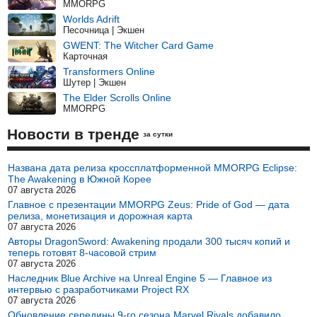
MMORPG
Worlds Adrift
Песочница | Экшен
GWENT: The Witcher Card Game
Карточная
Transformers Online
Шутер | Экшен
The Elder Scrolls Online
MMORPG
Новости в тренде
за сутки
Названа дата релиза кроссплатформенной MMORPG Eclipse:
The Awakening в Южной Корее
07 августа 2026
Главное с презентации MMORPG Zeus: Pride of God — дата
релиза, монетизация и дорожная карта
07 августа 2026
Авторы DragonSword: Awakening продали 300 тысяч копий и
теперь готовят 8-часовой стрим
07 августа 2026
Наследник Blue Archive на Unreal Engine 5 — Главное из
интервью с разработчиками Project RX
07 августа 2026
Обновление середины 9-го сезона Marvel Rivals добавило