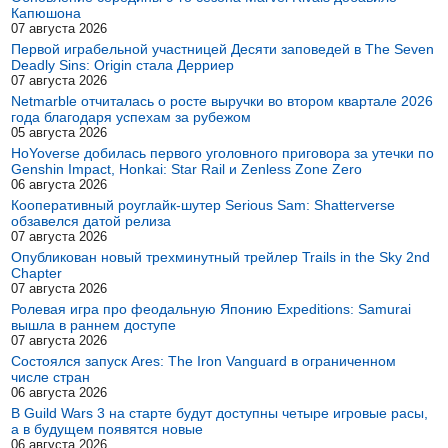
Капюшона
07 августа 2026
Первой играбельной участницей Десяти заповедей в The Seven
Deadly Sins: Origin стала Дерриер
07 августа 2026
Netmarble отчиталась о росте выручки во втором квартале 2026
года благодаря успехам за рубежом
05 августа 2026
HoYoverse добилась первого уголовного приговора за утечки по
Genshin Impact, Honkai: Star Rail и Zenless Zone Zero
06 августа 2026
Кооперативный роуглайк-шутер Serious Sam: Shatterverse
обзавелся датой релиза
07 августа 2026
Опубликован новый трехминутный трейлер Trails in the Sky 2nd
Chapter
07 августа 2026
Ролевая игра про феодальную Японию Expeditions: Samurai
вышла в раннем доступе
07 августа 2026
Состоялся запуск Ares: The Iron Vanguard в ограниченном
числе стран
06 августа 2026
В Guild Wars 3 на старте будут доступны четыре игровые расы,
а в будущем появятся новые
06 августа 2026