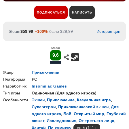
ПОДПИСАТЬСЯ
НАПИСАТЬ
Steam
$59,99
+100%
было $29,99
История цен
steam
9.6
Жанр
Приключения
Платформа
PC
Разработчик
Insomniac Games
Тип игры
Одиночная
(
Для одного игрока
)
Особенности
Экшен
,
Приключение
,
Казуальная игра
,
Супергерои
,
Приключенческий экшен
,
Для
одного игрока
,
Бой
,
Открытый мир
,
Глубокий
сюжет
,
Исследования
,
От третьего лица
,
Хентай
,
По комиксу
,
ещё (11)