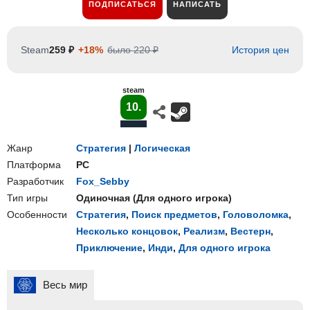
ПОДПИСАТЬСЯ
НАПИСАТЬ
Steam
259 ₽
+18%
было 220 ₽
История цен
steam
10.
Жанр
Стратегия
|
Логическая
Платформа
PC
Разработчик
Fox_Sebby
Тип игры
Одиночная
(
Для одного игрока
)
Особенности
Стратегия
,
Поиск предметов
,
Головоломка
,
Несколько концовок
,
Реализм
,
Вестерн
,
Приключение
,
Инди
,
Для одного игрока
Весь мир