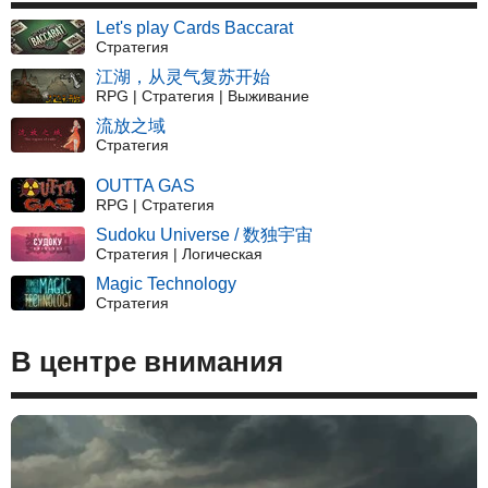
Let's play Cards Baccarat
Стратегия
江湖，从灵气复苏开始
RPG | Стратегия | Выживание
流放之域
Стратегия
OUTTA GAS
RPG | Стратегия
Sudoku Universe / 数独宇宙
Стратегия | Логическая
Magic Technology
Стратегия
В центре внимания