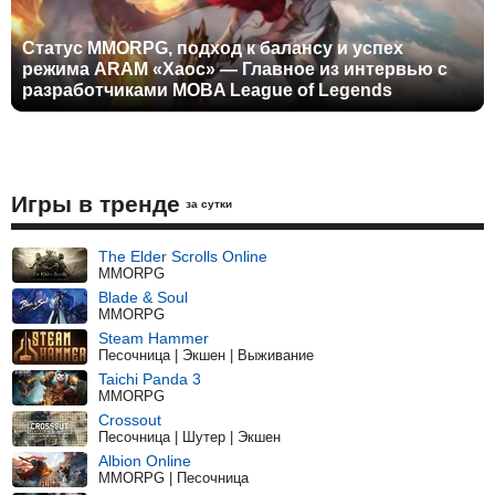
Статус MMORPG, подход к балансу и успех
режима ARAM «Хаос» — Главное из интервью с
разработчиками MOBA League of Legends
Игры в тренде
за сутки
The Elder Scrolls Online
MMORPG
Blade & Soul
MMORPG
Steam Hammer
Песочница | Экшен | Выживание
Taichi Panda 3
MMORPG
Crossout
Песочница | Шутер | Экшен
Albion Online
MMORPG | Песочница