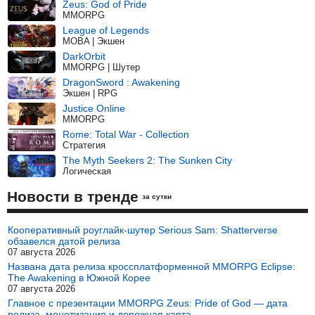
Zeus: God of Pride
MMORPG
League of Legends
MOBA | Экшен
DarkOrbit
MMORPG | Шутер
DragonSword : Awakening
Экшен | RPG
Justice Online
MMORPG
Rome: Total War - Collection
Стратегия
The Myth Seekers 2: The Sunken City
Логическая
Новости в тренде
за сутки
Кооперативный роуглайк-шутер Serious Sam: Shatterverse
обзавелся датой релиза
07 августа 2026
Названа дата релиза кроссплатформенной MMORPG Eclipse:
The Awakening в Южной Корее
07 августа 2026
Главное с презентации MMORPG Zeus: Pride of God — дата
релиза, монетизация и дорожная карта