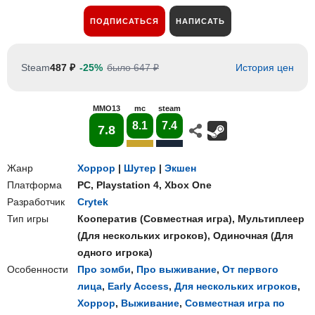
ПОДПИСАТЬСЯ
НАПИСАТЬ
Steam
487 ₽
-25%
было 647 ₽
История цен
MMO13
mc
steam
8.1
7.4
7.8
Жанр
Хоррор
|
Шутер
|
Экшен
Платформа
PC
,
Playstation 4
,
Xbox One
Разработчик
Crytek
Тип игры
Кооператив
(
Совместная игра
),
Мультиплеер
(
Для нескольких игроков
),
Одиночная
(
Для
одного игрока
)
Особенности
Про зомби
,
Про выживание
,
От первого
лица
,
Early Access
,
Для нескольких игроков
,
Хоррор
,
Выживание
,
Совместная игра по