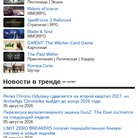
Песочница | Экшен
Riders of Icarus
MMORPG
SpellForce 3 Reforced
Стратегия | RPG
Blade & Soul
MMORPG
GWENT: The Witcher Card Game
Карточная
The Past Within
Приключения | Логическая | Хоррор
Контра Сити
Шутер
Новости в тренде
за сутки
Релиз Chrono Odyssey сдвигается на второй квартал 2027, но
ArcheAge Chronicles выйдет до конца 2026 года
05 августа 2026
Перезапуск мультиплеерного экшена GunZ: The Duel состоится
на следующей неделе
05 августа 2026
LIMIT ZERO BREAKERS получит переработанную боевую
систему и новый эндгейм
05 августа 2026