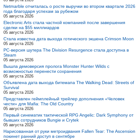
Netmarble отчиталась о росте выручки во втором квартале 2026
года благодаря успехам за рубежом
05 августа 2026
Electronic Arts стала частной компанией после завершения
сделки на $55 миллиардов
05 августа 2026
Стала известна дата выхода готического экшена Crimson Moon
05 августа 2026
PC-версия шутера The Division Resurgence стала доступна в
Steam
05 августа 2026
Вышла демоверсия пролога Monster Hunter Wilds с
возможностью перенести сохранения
05 августа 2026
Объявлена дата выхода битемапа The Walking Dead: Streets of
Survival
05 августа 2026
Представлен геймплейный трейлер дополнения «Человек
чести» для Mafia: The Old Country
05 августа 2026
Первый синематик тактической RPG Angelic: Dark Symphony от
бывших сотрудников Bungie и Crytek
05 августа 2026
Нарисованная от руки метроидвания Fallen Tear: The Ascension
покинет ранний доступ в сентябре