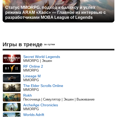
Статус MMORPG, подход к балансу и успех
режима ARAM «Хаос» — Главное из интервью с
разработчиками MOBA League of Legends
Игры в тренде
за сутки
Secret World Legends
MMORPG | Экшен
RF Online 2
MMORPG
Lineage M
MMORPG
The Elder Scrolls Online
MMORPG
Rokh
Песочница | Симулятор | Экшен | Выживание
ArcheAge Chronicles
MMORPG
Worlds Adrift