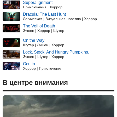
Superalignment
Приключения | Хоррор
Dracula: The Last Hunt
Логическая | Визуальная новелла | Хоррор
The Veil of Death
Экшен | Хоррор | Шутер
On the Way
Шутер | Экшен | Хоррор
Lock. Stock. And Hungry Pumpkins.
Экшен | Шутер | Хоррор
Oculto
Хоррор | Приключения
В центре внимания