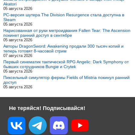
Akatori
05 августа 2026
PC-версия шутера The Division Resurgence стала доступна в
Steam
05 августа 2026
Нарисованная от руки метроидвания Fallen Tear: The Ascension
покинет ранний доступ в сентябре
05 августа 2026
Авторы DragonSword: Awakening продали 300 тысяч копий и
теперь готовят 8-часовой стрим
07 августа 2026
Первый синематик тактической RPG Angelic: Dark Symphony от
бывших сотрудников Bungie и Crytek
05 августа 2026
Пиксельный симулятор фермы Fields of Mistria покинул ранний
доступ
05 августа 2026
Не теряйся! Подписывайся!