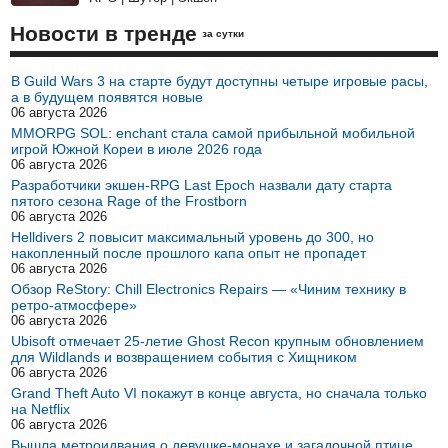
Новости в тренде
за сутки
В Guild Wars 3 на старте будут доступны четыре игровые расы,
а в будущем появятся новые
06 августа 2026
MMORPG SOL: enchant стала самой прибыльной мобильной
игрой Южной Кореи в июле 2026 года
06 августа 2026
Разработчики экшен-RPG Last Epoch назвали дату старта
пятого сезона Rage of the Frostborn
06 августа 2026
Helldivers 2 повысит максимальный уровень до 300, но
накопленный после прошлого капа опыт не пропадет
06 августа 2026
Обзор ReStory: Chill Electronics Repairs — «Чиним технику в
ретро-атмосфере»
06 августа 2026
Ubisoft отмечает 25-летие Ghost Recon крупным обновлением
для Wildlands и возвращением события с Хищником
06 августа 2026
Grand Theft Auto VI покажут в конце августа, но сначала только
на Netflix
06 августа 2026
Вышла метроидвания о девушке-монахе и загадочной птице