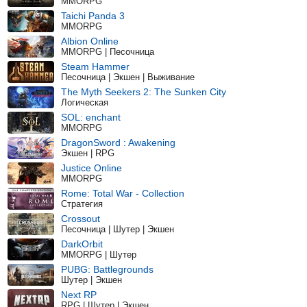
MMORPG
Taichi Panda 3
MMORPG
Albion Online
MMORPG | Песочница
Steam Hammer
Песочница | Экшен | Выживание
The Myth Seekers 2: The Sunken City
Логическая
SOL: enchant
MMORPG
DragonSword : Awakening
Экшен | RPG
Justice Online
MMORPG
Rome: Total War - Collection
Стратегия
Crossout
Песочница | Шутер | Экшен
DarkOrbit
MMORPG | Шутер
PUBG: Battlegrounds
Шутер | Экшен
Next RP
RPG | Шутер | Экшен