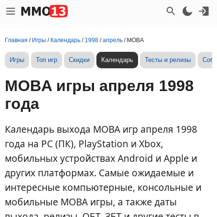
Главная
/
Игры
/
Календарь
/
1998
/
апрель
/
MOBA
Игры
Топ игр
Скидки
Календарь
Тесты и релизы
Собы
MOBA игры апреля 1998
года
Календарь выхода MOBA игр апреля 1998
года на PC (ПК), PlayStation и Xbox,
мобильных устройствах Android и Apple и
других платформах. Самые ожидаемые и
интересные компьютерные, консольные и
мобильные MOBA игры, а также даты
выхода, релизы, ОБТ, ЗБТ и другие тесты в