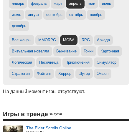
январь
февраль
март
апрель
май
июнь
июль
август
сентябрь
октябрь
ноябрь
декабрь
Все жанры
MMORPG
MOBA
RPG
Аркада
Визуальная новелла
Выживание
Гонки
Карточная
Логическая
Песочница
Приключения
Симулятор
Стратегия
Файтинг
Хоррор
Шутер
Экшен
На данный момент игры отсутствуют.
Игры в тренде
за сутки
The Elder Scrolls Online