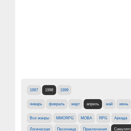
1997
1998
1999
январь
февраль
март
апрель
май
июнь
Все жанры
MMORPG
MOBA
RPG
Аркада
Логическая
Песочница
Приключения
Симулят