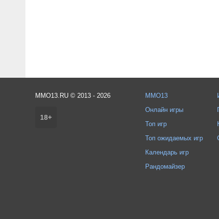
MMO13.RU © 2013 - 2026
MMO13
Онлайн игры
18+
Топ игр
Топ ожидаемых игр
Календарь игр
Рандомайзер