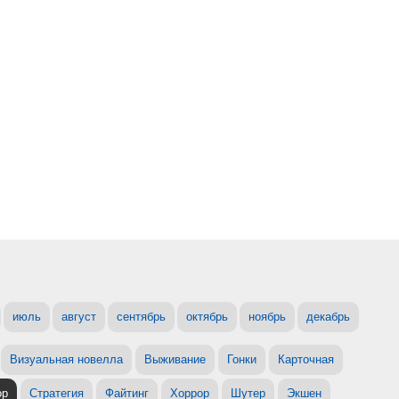
июль
август
сентябрь
октябрь
ноябрь
декабрь
Визуальная новелла
Выживание
Гонки
Карточная
ор
Стратегия
Файтинг
Хоррор
Шутер
Экшен