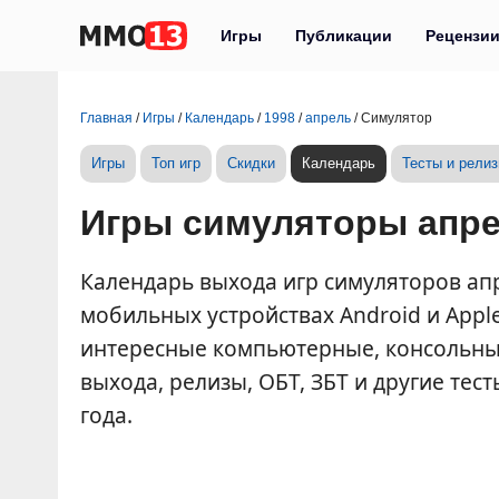
Игры
Публикации
Рецензи
Главная
/
Игры
/
Календарь
/
1998
/
апрель
/
Симулятор
Игры
Топ игр
Скидки
Календарь
Тесты и рели
Игры симуляторы апре
Календарь выхода игр симуляторов апрел
мобильных устройствах Android и Appl
интересные компьютерные, консольные
выхода, релизы, ОБТ, ЗБТ и другие тес
года.