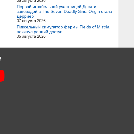
05 августа 2026
Первой играбельной участницей Десяти
заповедей в The Seven Deadly Sins: Origin стала
Дерриер
07 августа 2026
Пиксельный симулятор фермы Fields of Mistria
покинул ранний доступ
05 августа 2026
!