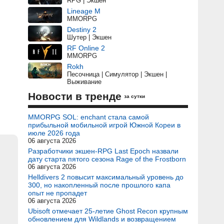
RPG | Экшен
Lineage M
MMORPG
Destiny 2
Шутер | Экшен
RF Online 2
MMORPG
Rokh
Песочница | Симулятор | Экшен |
Выживание
Новости в тренде
за сутки
MMORPG SOL: enchant стала самой
прибыльной мобильной игрой Южной Кореи в
июле 2026 года
06 августа 2026
Разработчики экшен-RPG Last Epoch назвали
дату старта пятого сезона Rage of the Frostborn
06 августа 2026
Helldivers 2 повысит максимальный уровень до
300, но накопленный после прошлого капа
опыт не пропадет
06 августа 2026
Ubisoft отмечает 25-летие Ghost Recon крупным
обновлением для Wildlands и возвращением