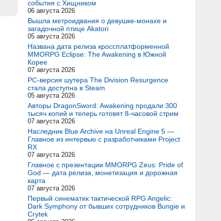
события с Хищником
06 августа 2026
Вышла метроидвания о девушке-монахе и
загадочной птице Akatori
05 августа 2026
Названа дата релиза кроссплатформенной
MMORPG Eclipse: The Awakening в Южной
Корее
07 августа 2026
PC-версия шутера The Division Resurgence
стала доступна в Steam
05 августа 2026
Авторы DragonSword: Awakening продали 300
тысяч копий и теперь готовят 8-часовой стрим
07 августа 2026
Наследник Blue Archive на Unreal Engine 5 —
Главное из интервью с разработчиками Project
RX
07 августа 2026
Главное с презентации MMORPG Zeus: Pride of
God — дата релиза, монетизация и дорожная
карта
07 августа 2026
Первый синематик тактической RPG Angelic:
Dark Symphony от бывших сотрудников Bungie и
Crytek