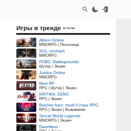
Игры в тренде
за сутки
Albion Online
MMORPG | Песочница
SOL: enchant
MMORPG
PUBG: Battlegrounds
Шутер | Экшен
Justice Online
MMORPG
Next RP
RPG | Шутер | Экшен
ы
KRITIKA: ZERO
RPG | Экшен
Butcher hero: hook'n'chew RPG
RPG | Экшен | Выживание
Secret World Legends
MMORPG | Экшен
Dauntless