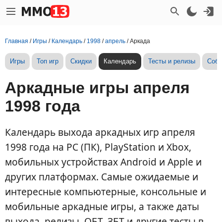
Главная
/
Игры
/
Календарь
/
1998
/
апрель
/
Аркада
Игры
Топ игр
Скидки
Календарь
Тесты и релизы
Собы
Аркадные игры апреля
1998 года
Календарь выхода аркадных игр апреля
1998 года на PC (ПК), PlayStation и Xbox,
мобильных устройствах Android и Apple и
других платформах. Самые ожидаемые и
интересные компьютерные, консольные и
мобильные аркадные игры, а также даты
выхода, релизы, ОБТ, ЗБТ и другие тесты в