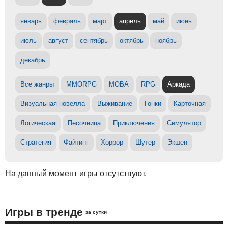
январь
февраль
март
апрель
май
июнь
июль
август
сентябрь
октябрь
ноябрь
декабрь
Все жанры
MMORPG
MOBA
RPG
Аркада
Визуальная новелла
Выживание
Гонки
Карточная
Логическая
Песочница
Приключения
Симулятор
Стратегия
Файтинг
Хоррор
Шутер
Экшен
На данный момент игры отсутствуют.
Игры в тренде
за сутки