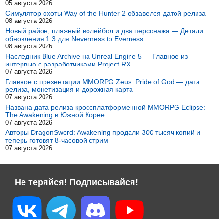
05 августа 2026
Симулятор охоты Way of the Hunter 2 обзавелся датой релиза
08 августа 2026
Новый район, пляжный волейбол и два персонажа — Детали
обновления 1.3 для Neverness to Everness
08 августа 2026
Наследник Blue Archive на Unreal Engine 5 — Главное из
интервью с разработчиками Project RX
07 августа 2026
Главное с презентации MMORPG Zeus: Pride of God — дата
релиза, монетизация и дорожная карта
07 августа 2026
Названа дата релиза кроссплатформенной MMORPG Eclipse:
The Awakening в Южной Корее
07 августа 2026
Авторы DragonSword: Awakening продали 300 тысяч копий и
теперь готовят 8-часовой стрим
07 августа 2026
Не теряйся! Подписывайся!