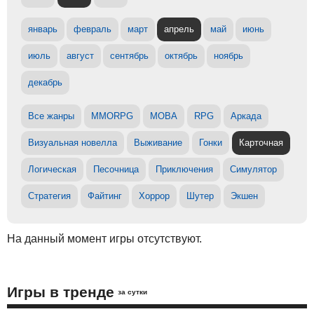
январь
февраль
март
апрель
май
июнь
июль
август
сентябрь
октябрь
ноябрь
декабрь
Все жанры
MMORPG
MOBA
RPG
Аркада
Визуальная новелла
Выживание
Гонки
Карточная
Логическая
Песочница
Приключения
Симулятор
Стратегия
Файтинг
Хоррор
Шутер
Экшен
На данный момент игры отсутствуют.
Игры в тренде
за сутки