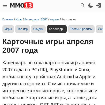
Главная
/
Игры
/
Календарь
/
2007
/
апрель
/
Карточная
Игры
Топ игр
Скидки
Календарь
Тесты и релизы
Собы
Карточные игры апреля
2007 года
Календарь выхода карточных игр апреля
2007 года на PC (ПК), PlayStation и Xbox,
мобильных устройствах Android и Apple и
других платформах. Самые ожидаемые и
интересные компьютерные, консольные и
мобильные карточные игры, а также даты
выхода, релизы, ОБТ, ЗБТ и другие тесты в