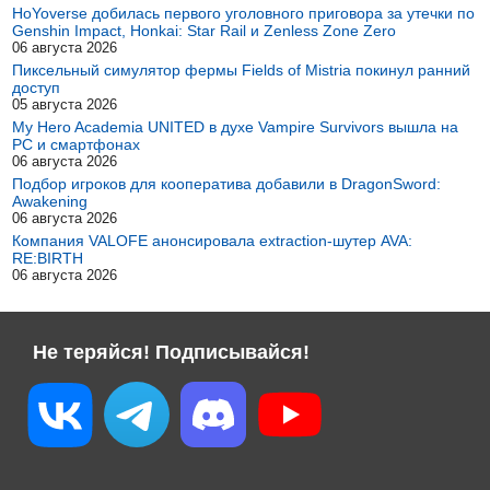
HoYoverse добилась первого уголовного приговора за утечки по
Genshin Impact, Honkai: Star Rail и Zenless Zone Zero
06 августа 2026
Пиксельный симулятор фермы Fields of Mistria покинул ранний
доступ
05 августа 2026
My Hero Academia UNITED в духе Vampire Survivors вышла на
PC и смартфонах
06 августа 2026
Подбор игроков для кооператива добавили в DragonSword:
Awakening
06 августа 2026
Компания VALOFE анонсировала extraction-шутер AVA:
RE:BIRTH
06 августа 2026
Не теряйся! Подписывайся!