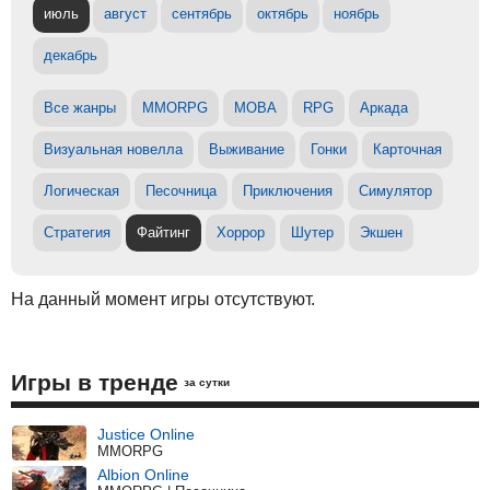
июль
август
сентябрь
октябрь
ноябрь
декабрь
Все жанры
MMORPG
MOBA
RPG
Аркада
Визуальная новелла
Выживание
Гонки
Карточная
Логическая
Песочница
Приключения
Симулятор
Стратегия
Файтинг
Хоррор
Шутер
Экшен
На данный момент игры отсутствуют.
Игры в тренде
за сутки
Justice Online
MMORPG
Albion Online