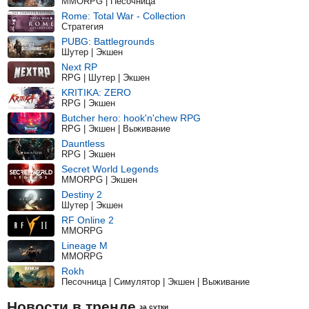
MMORPG | Песочница
Rome: Total War - Collection
Стратегия
PUBG: Battlegrounds
Шутер | Экшен
Next RP
RPG | Шутер | Экшен
KRITIKA: ZERO
RPG | Экшен
Butcher hero: hook'n'chew RPG
RPG | Экшен | Выживание
Dauntless
RPG | Экшен
Secret World Legends
MMORPG | Экшен
Destiny 2
Шутер | Экшен
RF Online 2
MMORPG
Lineage M
MMORPG
Rokh
Песочница | Симулятор | Экшен | Выживание
Новости в тренде
за сутки