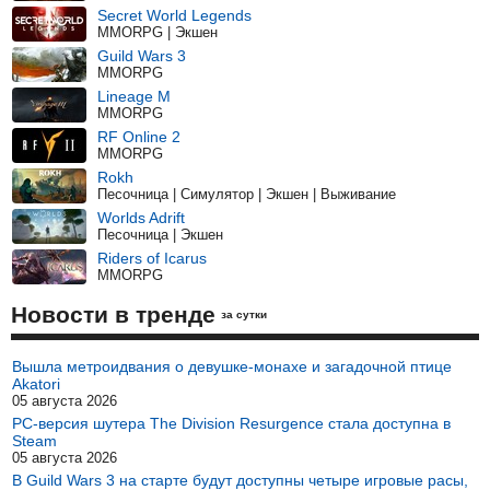
Secret World Legends
MMORPG | Экшен
Guild Wars 3
MMORPG
Lineage M
MMORPG
RF Online 2
MMORPG
Rokh
Песочница | Симулятор | Экшен | Выживание
Worlds Adrift
Песочница | Экшен
Riders of Icarus
MMORPG
Новости в тренде
за сутки
Вышла метроидвания о девушке-монахе и загадочной птице
Akatori
05 августа 2026
PC-версия шутера The Division Resurgence стала доступна в
Steam
05 августа 2026
В Guild Wars 3 на старте будут доступны четыре игровые расы,