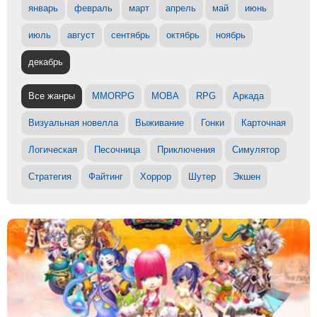
январь
февраль
март
апрель
май
июнь
июль
август
сентябрь
октябрь
ноябрь
декабрь
Все жанры
MMORPG
MOBA
RPG
Аркада
Визуальная новелла
Выживание
Гонки
Карточная
Логическая
Песочница
Приключения
Симулятор
Стратегия
Файтинг
Хоррор
Шутер
Экшен