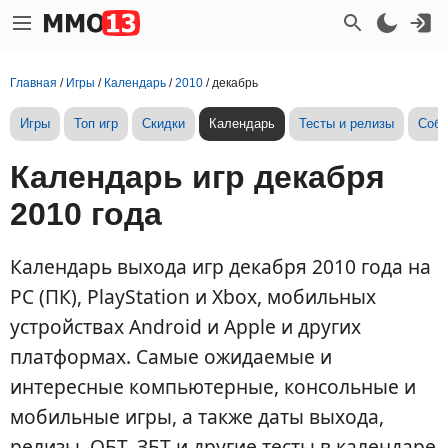
Главная
/
Игры
/
Календарь
/
2010
/
декабрь
Игры
Топ игр
Скидки
Календарь
Тесты и релизы
Собы
Календарь игр декабря
2010 года
Календарь выхода игр декабря 2010 года на
PC (ПК), PlayStation и Xbox, мобильных
устройствах Android и Apple и других
платформах. Самые ожидаемые и
интересные компьютерные, консольные и
мобильные игры, а также даты выхода,
релизы, ОБТ, ЗБТ и другие тесты в календаре