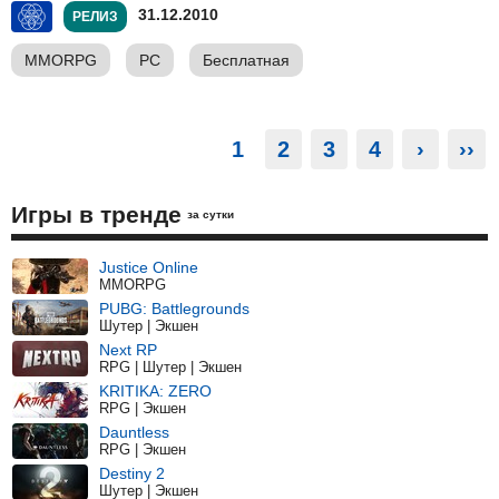
31.12.2010
РЕЛИЗ
MMORPG
PC
Бесплатная
1
2
3
4
›
››
Игры в тренде
за сутки
Justice Online
MMORPG
PUBG: Battlegrounds
Шутер | Экшен
Next RP
RPG | Шутер | Экшен
KRITIKA: ZERO
RPG | Экшен
Dauntless
RPG | Экшен
Destiny 2
Шутер | Экшен