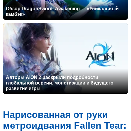
Обзор DragonSword: Awakening — «Уникальный
камбэк»
Авторы AION 2 раскрыли подробности
глобальной версии, монетизации и будущего
развития игры
Нарисованная от руки
метроидвания Fallen Tear: