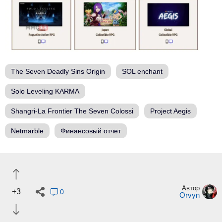
The Seven Deadly Sins Origin
SOL enchant
Solo Leveling KARMA
Shangri-La Frontier The Seven Colossi
Project Aegis
Netmarble
Финансовый отчет
Автор
+3
0
Orvyn