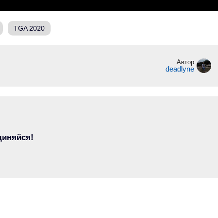
TGA 2020
Автор
deadlyne
диняйся!