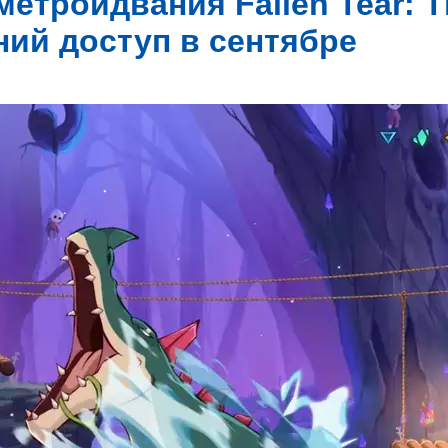
метроидвания Fallen Tear: T
ний доступ в сентябре