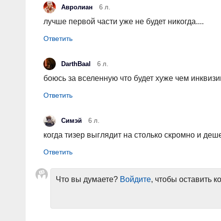
Авролиан
6 л.
лучше первой части уже не будет никогда....
DarthBaal
6 л.
боюсь за вселенную что будет хуже чем инквиз
Симэй
6 л.
когда тизер выглядит на столько скромно и дешего
Что вы думаете?
Войдите
, чтобы оставить 