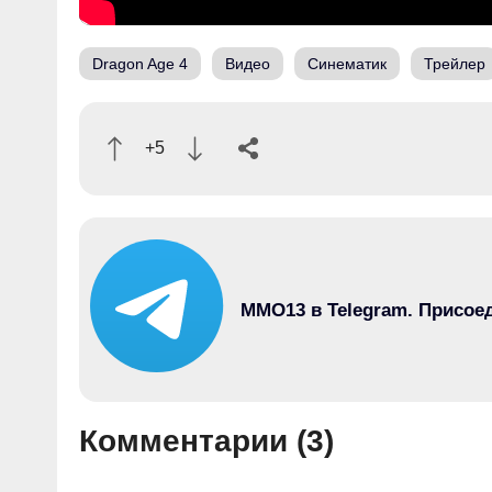
Dragon Age 4
Видео
Синематик
Трейлер
+5
MMO13 в Telegram. Присое
Комментарии (
3
)