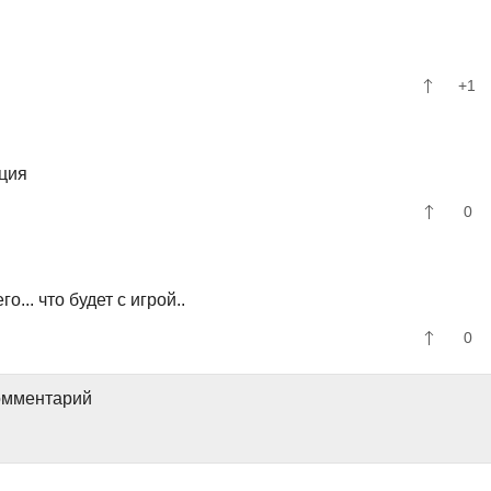
+1
иция
0
... что будет с игрой..
0
комментарий