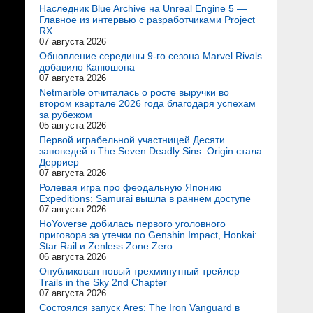
Наследник Blue Archive на Unreal Engine 5 —
Главное из интервью с разработчиками Project
RX
07 августа 2026
Обновление середины 9-го сезона Marvel Rivals
добавило Капюшона
07 августа 2026
Netmarble отчиталась о росте выручки во
втором квартале 2026 года благодаря успехам
за рубежом
05 августа 2026
Первой играбельной участницей Десяти
заповедей в The Seven Deadly Sins: Origin стала
Дерриер
07 августа 2026
Ролевая игра про феодальную Японию
Expeditions: Samurai вышла в раннем доступе
07 августа 2026
HoYoverse добилась первого уголовного
приговора за утечки по Genshin Impact, Honkai:
Star Rail и Zenless Zone Zero
06 августа 2026
Опубликован новый трехминутный трейлер
Trails in the Sky 2nd Chapter
07 августа 2026
Состоялся запуск Ares: The Iron Vanguard в