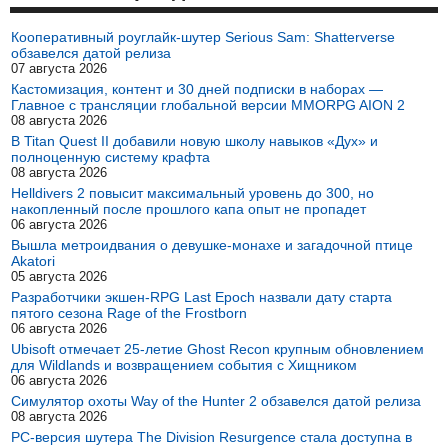
Кооперативный роуглайк-шутер Serious Sam: Shatterverse
обзавелся датой релиза
07 августа 2026
Кастомизация, контент и 30 дней подписки в наборах —
Главное с трансляции глобальной версии MMORPG AION 2
08 августа 2026
В Titan Quest II добавили новую школу навыков «Дух» и
полноценную систему крафта
08 августа 2026
Helldivers 2 повысит максимальный уровень до 300, но
накопленный после прошлого капа опыт не пропадет
06 августа 2026
Вышла метроидвания о девушке-монахе и загадочной птице
Akatori
05 августа 2026
Разработчики экшен-RPG Last Epoch назвали дату старта
пятого сезона Rage of the Frostborn
06 августа 2026
Ubisoft отмечает 25-летие Ghost Recon крупным обновлением
для Wildlands и возвращением события с Хищником
06 августа 2026
Симулятор охоты Way of the Hunter 2 обзавелся датой релиза
08 августа 2026
PC-версия шутера The Division Resurgence стала доступна в