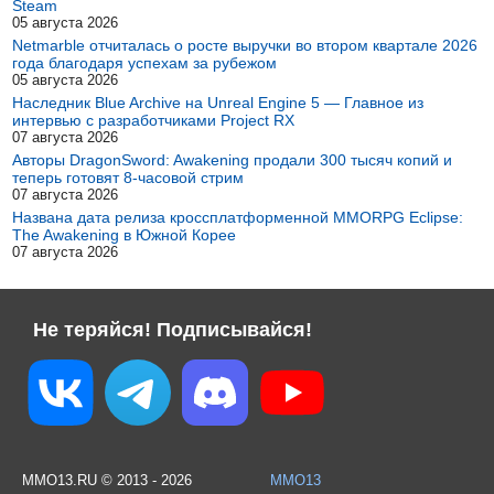
Steam
05 августа 2026
Netmarble отчиталась о росте выручки во втором квартале 2026
года благодаря успехам за рубежом
05 августа 2026
Наследник Blue Archive на Unreal Engine 5 — Главное из
интервью с разработчиками Project RX
07 августа 2026
Авторы DragonSword: Awakening продали 300 тысяч копий и
теперь готовят 8-часовой стрим
07 августа 2026
Названа дата релиза кроссплатформенной MMORPG Eclipse:
The Awakening в Южной Корее
07 августа 2026
Не теряйся! Подписывайся!
MMO13.RU © 2013 - 2026
MMO13