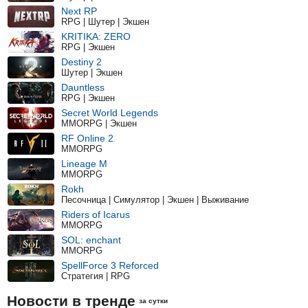
Next RP
RPG | Шутер | Экшен
KRITIKA: ZERO
RPG | Экшен
Destiny 2
Шутер | Экшен
Dauntless
RPG | Экшен
Secret World Legends
MMORPG | Экшен
RF Online 2
MMORPG
Lineage M
MMORPG
Rokh
Песочница | Симулятор | Экшен | Выживание
Riders of Icarus
MMORPG
SOL: enchant
MMORPG
SpellForce 3 Reforced
Стратегия | RPG
Новости в тренде
за сутки