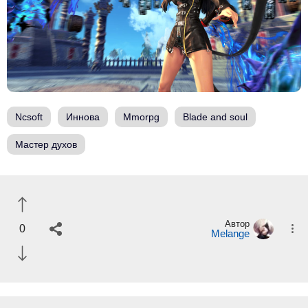
Ncsoft
Иннова
Mmorpg
Blade and soul
Мастер духов
Автор
0
Melange