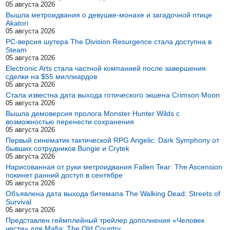
05 августа 2026
Вышла метроидвания о девушке-монахе и загадочной птице
Akatori
05 августа 2026
PC-версия шутера The Division Resurgence стала доступна в
Steam
05 августа 2026
Electronic Arts стала частной компанией после завершения
сделки на $55 миллиардов
05 августа 2026
Стала известна дата выхода готического экшена Crimson Moon
05 августа 2026
Вышла демоверсия пролога Monster Hunter Wilds с
возможностью перенести сохранения
05 августа 2026
Первый синематик тактической RPG Angelic: Dark Symphony от
бывших сотрудников Bungie и Crytek
05 августа 2026
Нарисованная от руки метроидвания Fallen Tear: The Ascension
покинет ранний доступ в сентябре
05 августа 2026
Объявлена дата выхода битемапа The Walking Dead: Streets of
Survival
05 августа 2026
Представлен геймплейный трейлер дополнения «Человек
чести» для Mafia: The Old Country