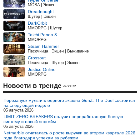
MOBA | Экшен
Dreadnought
Шутер | Экшен
DarkOrbit
MMORPG | Шутер
Taichi Panda 3
MMORPG
Steam Hammer
Песочница | Экшен | Выживание
Crossout
Песочница | Шутер | Экшен
Justice Online
MMORPG
Новости в тренде
за сутки
Перезапуск мультиплеерного экшена GunZ: The Duel состоится
на следующей неделе
05 августа 2026
LIMIT ZERO BREAKERS получит переработанную боевую
систему и новый эндгейм
05 августа 2026
Netmarble отчиталась о росте выручки во втором квартале 2026
года благодаря успехам за рубежом