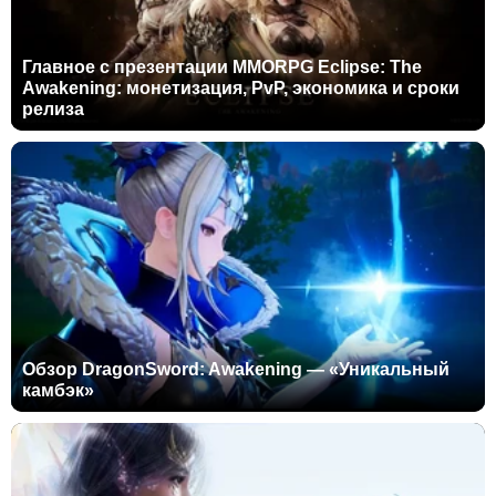
Главное с презентации MMORPG Eclipse: The
Awakening: монетизация, PvP, экономика и сроки
релиза
Обзор DragonSword: Awakening — «Уникальный
камбэк»