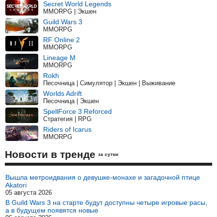
Secret World Legends
MMORPG | Экшен
Guild Wars 3
MMORPG
RF Online 2
MMORPG
Lineage M
MMORPG
Rokh
Песочница | Симулятор | Экшен | Выживание
Worlds Adrift
Песочница | Экшен
SpellForce 3 Reforced
Стратегия | RPG
Riders of Icarus
MMORPG
Новости в тренде
за сутки
Вышла метроидвания о девушке-монахе и загадочной птице
Akatori
05 августа 2026
В Guild Wars 3 на старте будут доступны четыре игровые расы,
а в будущем появятся новые