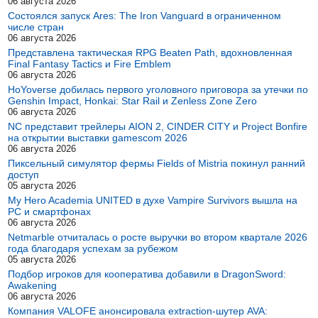
06 августа 2026
Состоялся запуск Ares: The Iron Vanguard в ограниченном
числе стран
06 августа 2026
Представлена тактическая RPG Beaten Path, вдохновленная
Final Fantasy Tactics и Fire Emblem
06 августа 2026
HoYoverse добилась первого уголовного приговора за утечки по
Genshin Impact, Honkai: Star Rail и Zenless Zone Zero
06 августа 2026
NC представит трейлеры AION 2, CINDER CITY и Project Bonfire
на открытии выставки gamescom 2026
06 августа 2026
Пиксельный симулятор фермы Fields of Mistria покинул ранний
доступ
05 августа 2026
My Hero Academia UNITED в духе Vampire Survivors вышла на
PC и смартфонах
06 августа 2026
Netmarble отчиталась о росте выручки во втором квартале 2026
года благодаря успехам за рубежом
05 августа 2026
Подбор игроков для кооператива добавили в DragonSword:
Awakening
06 августа 2026
Компания VALOFE анонсировала extraction-шутер AVA: