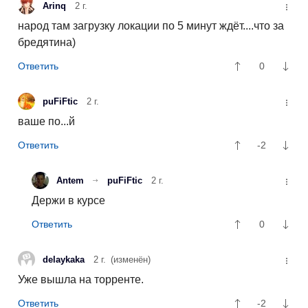
Arinq
2 г.
народ там загрузку локации по 5 минут ждёт....что за
бредятина)
0
puFiFtic
2 г.
ваше по...й
-2
Antem
puFiFtic
2 г.
Держи в курсе
0
delaykaka
2 г.
(изменён)
Уже вышла на торренте.
-2