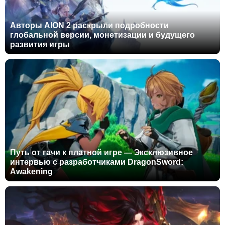
Авторы AION 2 раскрыли подробности
глобальной версии, монетизации и будущего
развития игры
Путь от гачи к платной игре — Эксклюзивное
интервью с разработчиками DragonSword:
Awakening