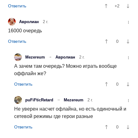
+2
Авролиан
2 г.
16000 очередь
0
Mezereum
Авролиан
2 г.
А зачем там очередь? Можно играть вообще
оффлайн же?
0
puFiFticRetard
Mezereum
2 г.
Не уверен насчет офлайна, но есть одиночный и
сетевой режимы где герои разные
0