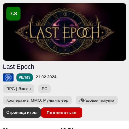
7.8
Last Epoch
21.02.2024
РЕЛИЗ
RPG
|
Экшен
PC
Кооператив, ММО, Мультиплеер
💰
Разовая покупка
Страница игры
Подписаться