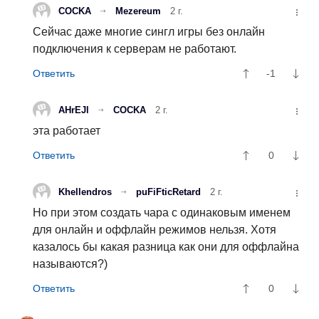
COCKA
Mezereum
2 г.
Сейчас даже многие сингл игры без онлайн
подключения к серверам не работают.
-1
AHrEJl
COCKA
2 г.
эта работает
0
Khellendros
puFiFticRetard
2 г.
Но при этом создать чара с одинаковым именем
для онлайн и оффлайн режимов нельзя. Хотя
казалось бы какая разница как они для оффлайна
называются?)
0