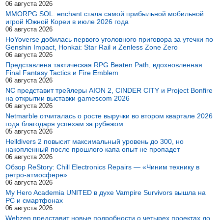
06 августа 2026
MMORPG SOL: enchant стала самой прибыльной мобильной
игрой Южной Кореи в июле 2026 года
06 августа 2026
HoYoverse добилась первого уголовного приговора за утечки по
Genshin Impact, Honkai: Star Rail и Zenless Zone Zero
06 августа 2026
Представлена тактическая RPG Beaten Path, вдохновленная
Final Fantasy Tactics и Fire Emblem
06 августа 2026
NC представит трейлеры AION 2, CINDER CITY и Project Bonfire
на открытии выставки gamescom 2026
06 августа 2026
Netmarble отчиталась о росте выручки во втором квартале 2026
года благодаря успехам за рубежом
05 августа 2026
Helldivers 2 повысит максимальный уровень до 300, но
накопленный после прошлого капа опыт не пропадет
06 августа 2026
Обзор ReStory: Chill Electronics Repairs — «Чиним технику в
ретро-атмосфере»
06 августа 2026
My Hero Academia UNITED в духе Vampire Survivors вышла на
PC и смартфонах
06 августа 2026
Webzen представит новые подробности о четырех проектах до