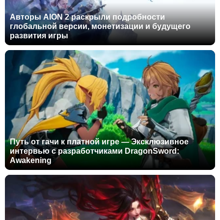
Авторы AION 2 раскрыли подробности
глобальной версии, монетизации и будущего
развития игры
Путь от гачи к платной игре — Эксклюзивное
интервью с разработчиками DragonSword:
Awakening