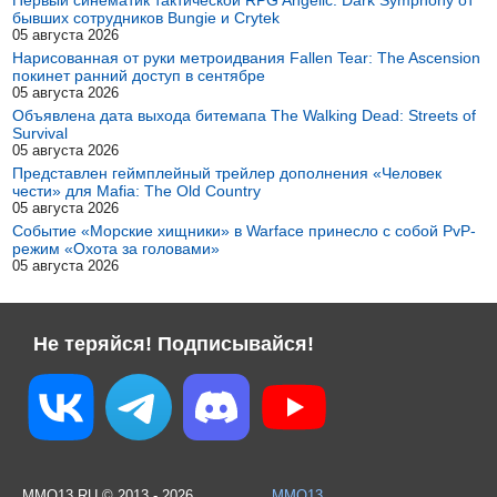
бывших сотрудников Bungie и Crytek
05 августа 2026
Нарисованная от руки метроидвания Fallen Tear: The Ascension
покинет ранний доступ в сентябре
05 августа 2026
Объявлена дата выхода битемапа The Walking Dead: Streets of
Survival
05 августа 2026
Представлен геймплейный трейлер дополнения «Человек
чести» для Mafia: The Old Country
05 августа 2026
Событие «Морские хищники» в Warface принесло с собой PvP-
режим «Охота за головами»
05 августа 2026
Не теряйся! Подписывайся!
MMO13.RU © 2013 - 2026
MMO13