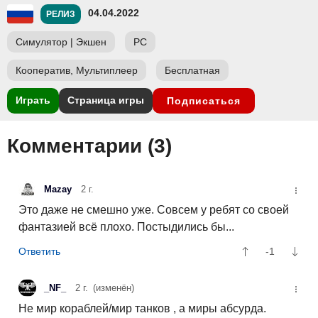
04.04.2022
РЕЛИЗ
Симулятор
|
Экшен
PC
Кооператив, Мультиплеер
Бесплатная
Играть
Страница игры
Подписаться
Комментарии (
3
)
Mazay
2 г.
Это даже не смешно уже. Совсем у ребят со своей
фантазией всё плохо. Постыдились бы...
-1
_NF_
2 г.
(изменён)
Не мир кораблей/мир танков , а миры абсурда.