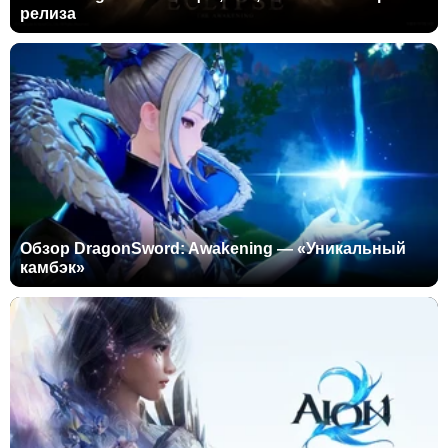
релиза
Обзор DragonSword: Awakening — «Уникальный
камбэк»