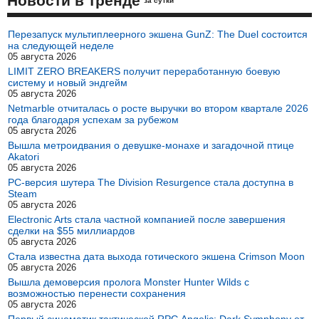
Новости в тренде
за сутки
Перезапуск мультиплеерного экшена GunZ: The Duel состоится
на следующей неделе
05 августа 2026
LIMIT ZERO BREAKERS получит переработанную боевую
систему и новый эндгейм
05 августа 2026
Netmarble отчиталась о росте выручки во втором квартале 2026
года благодаря успехам за рубежом
05 августа 2026
Вышла метроидвания о девушке-монахе и загадочной птице
Akatori
05 августа 2026
PC-версия шутера The Division Resurgence стала доступна в
Steam
05 августа 2026
Electronic Arts стала частной компанией после завершения
сделки на $55 миллиардов
05 августа 2026
Стала известна дата выхода готического экшена Crimson Moon
05 августа 2026
Вышла демоверсия пролога Monster Hunter Wilds с
возможностью перенести сохранения
05 августа 2026
Первый синематик тактической RPG Angelic: Dark Symphony от