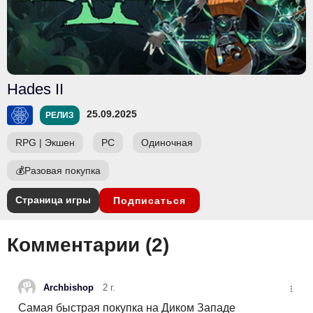
Hades II
25.09.2025
РЕЛИЗ
RPG
|
Экшен
PC
Одиночная
💰
Разовая покупка
Страница игры
Подписаться
Комментарии (
2
)
Archbishop
2 г.
Самая быстрая покупка на Диком Западе