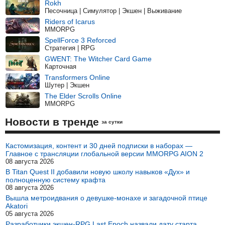
Rokh
Песочница | Симулятор | Экшен | Выживание
Riders of Icarus
MMORPG
SpellForce 3 Reforced
Стратегия | RPG
GWENT: The Witcher Card Game
Карточная
Transformers Online
Шутер | Экшен
The Elder Scrolls Online
MMORPG
Новости в тренде
за сутки
Кастомизация, контент и 30 дней подписки в наборах —
Главное с трансляции глобальной версии MMORPG AION 2
08 августа 2026
В Titan Quest II добавили новую школу навыков «Дух» и
полноценную систему крафта
08 августа 2026
Вышла метроидвания о девушке-монахе и загадочной птице
Akatori
05 августа 2026
Разработчики экшен-RPG Last Epoch назвали дату старта