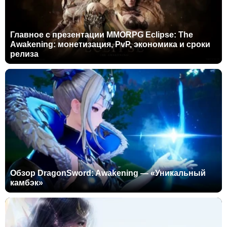
Главное с презентации MMORPG Eclipse: The
Awakening: монетизация, PvP, экономика и сроки
релиза
Обзор DragonSword: Awakening — «Уникальный
камбэк»