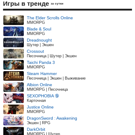
Игры в тренде
за сутки
The Elder Scrolls Online
MMORPG
Blade & Soul
MMORPG
Dreadnought
Шутер | Экшен
Crossout
Песочница | Шутер | Экшен
Taichi Panda 3
MMORPG
Steam Hammer
Песочница | Экшен | Выживание
Albion Online
MMORPG | Песочница
SEXOPHOBIA 🔞
Карточная
Justice Online
MMORPG
DragonSword : Awakening
Экшен | RPG
DarkOrbit
MMORPG | Шутер