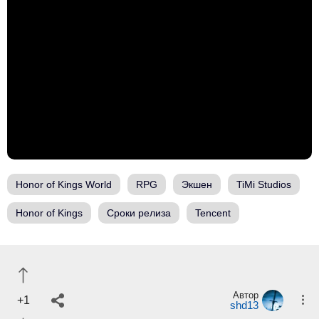
Honor of Kings World
RPG
Экшен
TiMi Studios
Honor of Kings
Сроки релиза
Tencent
Автор
+1
shd13