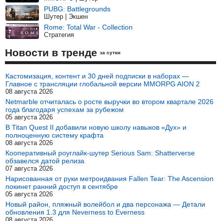
PUBG: Battlegrounds
Шутер | Экшен
Rome: Total War - Collection
Стратегия
Новости в тренде
за сутки
Кастомизация, контент и 30 дней подписки в наборах —
Главное с трансляции глобальной версии MMORPG AION 2
08 августа 2026
Netmarble отчиталась о росте выручки во втором квартале 2026
года благодаря успехам за рубежом
05 августа 2026
В Titan Quest II добавили новую школу навыков «Дух» и
полноценную систему крафта
08 августа 2026
Кооперативный роуглайк-шутер Serious Sam: Shatterverse
обзавелся датой релиза
07 августа 2026
Нарисованная от руки метроидвания Fallen Tear: The Ascension
покинет ранний доступ в сентябре
05 августа 2026
Новый район, пляжный волейбол и два персонажа — Детали
обновления 1.3 для Neverness to Everness
08 августа 2026