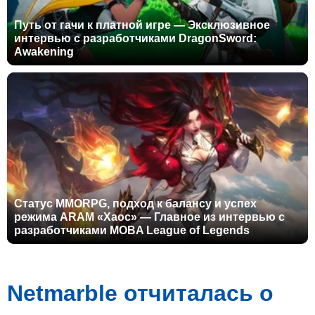
Путь от гачи к платной игре — Эксклюзивное
интервью с разработчиками DragonSword:
Awakening
Статус MMORPG, подход к балансу и успех
режима ARAM «Хаос» — Главное из интервью с
разработчиками MOBA League of Legends
Netmarble отчиталась о