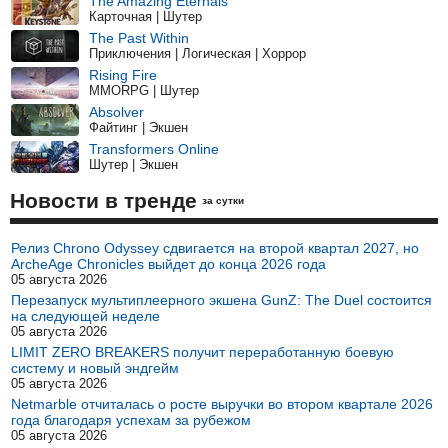
The Amazing Eternals
Карточная | Шутер
The Past Within
Приключения | Логическая | Хоррор
Rising Fire
MMORPG | Шутер
Absolver
Файтинг | Экшен
Transformers Online
Шутер | Экшен
Новости в тренде
за сутки
Релиз Chrono Odyssey сдвигается на второй квартал 2027, но
ArcheAge Chronicles выйдет до конца 2026 года
05 августа 2026
Перезапуск мультиплеерного экшена GunZ: The Duel состоится
на следующей неделе
05 августа 2026
LIMIT ZERO BREAKERS получит переработанную боевую
систему и новый эндгейм
05 августа 2026
Netmarble отчиталась о росте выручки во втором квартале 2026
года благодаря успехам за рубежом
05 августа 2026