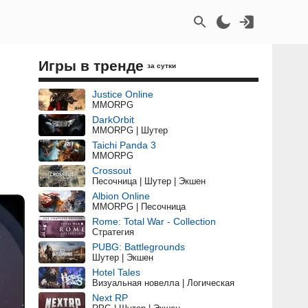
Игры в тренде
за сутки
Justice Online
MMORPG
DarkOrbit
MMORPG | Шутер
Taichi Panda 3
MMORPG
Crossout
Песочница | Шутер | Экшен
Albion Online
MMORPG | Песочница
Rome: Total War - Collection
Стратегия
PUBG: Battlegrounds
Шутер | Экшен
Hotel Tales
Визуальная новелла | Логическая
Next RP