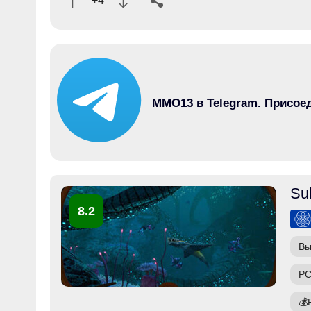
+4
MMO13 в Telegram. Присое
Su
8.2
Вы
PC
💰