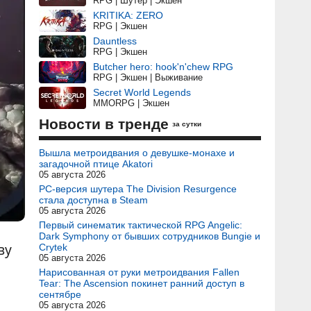
RPG | Шутер | Экшен
KRITIKA: ZERO
RPG | Экшен
Dauntless
RPG | Экшен
Butcher hero: hook'n'chew RPG
RPG | Экшен | Выживание
Secret World Legends
MMORPG | Экшен
Новости в тренде
за сутки
Вышла метроидвания о девушке-монахе и
загадочной птице Akatori
05 августа 2026
PC-версия шутера The Division Resurgence
стала доступна в Steam
05 августа 2026
Первый синематик тактической RPG Angelic:
Dark Symphony от бывших сотрудников Bungie и
ву
Crytek
05 августа 2026
Нарисованная от руки метроидвания Fallen
Tear: The Ascension покинет ранний доступ в
сентябре
05 августа 2026