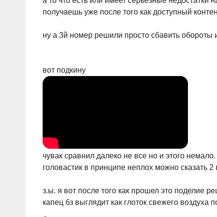
а то что есть или имеет серьезные недостатки 
получаешь уже после того как доступный конте
ну а 3й номер решили просто сбавить обороты 
вот подкину
чувак сравнил далеко не все но и этого немало. 
головастик в принципе неплох можно сказать 2
з.ы. я вот после того как прошел это поделие реш
капец бз выглядит как глоток свежего воздуха пос