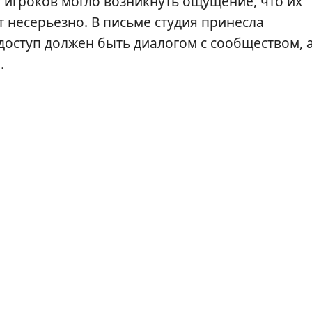
у игроков могло возникнуть ощущение, что их
 несерьезно. В письме студия принесла
доступ должен быть диалогом с сообществом, 
.