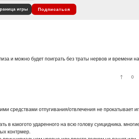
раница игры
Подписаться
елиза и можно будет поиграть без траты нервов и времени н
0
ими средствами отпугивания/отвлечения не прокатывает и
ать в какогото ударенного на всю голову суицидника. многи
ых контрмер.