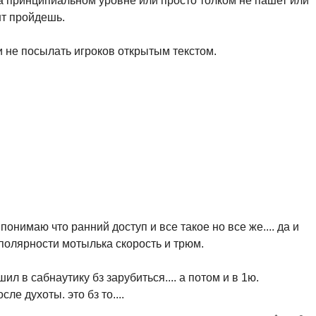
на принципиальном уровне или просто толком не пашет или
нт пройдешь.
и не посылать игроков открытым текстом.
понимаю что ранний доступ и все такое но все же.... да и
 полярности мотылька скорость и трюм.
ил в сабнаутику бз зарубиться.... а потом и в 1ю.
ле духоты. это бз то....