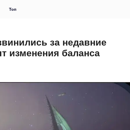
и
Топ
звинились за недавние
ят изменения баланса