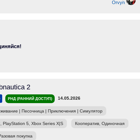
Orvyn
диняйся!
bnautica 2
14.05.2026
РНД (РАННИЙ ДОСТУП)
живание
|
Песочница
|
Приключения
|
Симулятор
, PlayStation 5, Xbox Series X|S
Кооператив, Одиночная
Разовая покупка