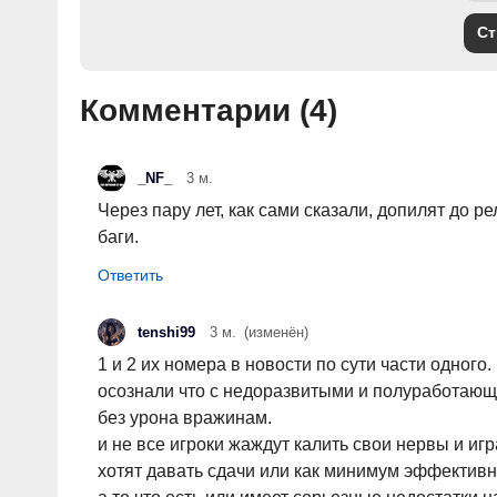
Ст
Комментарии (
4
)
_NF_
3 м.
Через пару лет, как сами сказали, допилят до р
баги.
tenshi99
3 м.
(изменён)
1 и 2 их номера в новости по сути части одного.
осознали что с недоразвитыми и полуработающ
без урона вражинам.
и не все игроки жаждут калить свои нервы и игр
хотят давать сдачи или как минимум эффективн