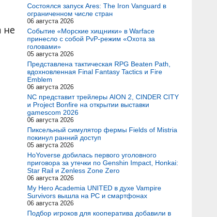
Состоялся запуск Ares: The Iron Vanguard в
ограниченном числе стран
06 августа 2026
а не
Событие «Морские хищники» в Warface
принесло с собой PvP-режим «Охота за
головами»
05 августа 2026
Представлена тактическая RPG Beaten Path,
вдохновленная Final Fantasy Tactics и Fire
Emblem
06 августа 2026
NC представит трейлеры AION 2, CINDER CITY
и Project Bonfire на открытии выставки
gamescom 2026
06 августа 2026
Пиксельный симулятор фермы Fields of Mistria
покинул ранний доступ
05 августа 2026
HoYoverse добилась первого уголовного
приговора за утечки по Genshin Impact, Honkai:
Star Rail и Zenless Zone Zero
06 августа 2026
My Hero Academia UNITED в духе Vampire
Survivors вышла на PC и смартфонах
06 августа 2026
Подбор игроков для кооператива добавили в