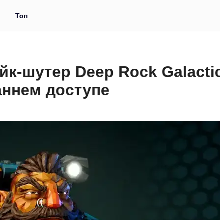
и
Топ
к-шутер Deep Rock Galacti
аннем доступе