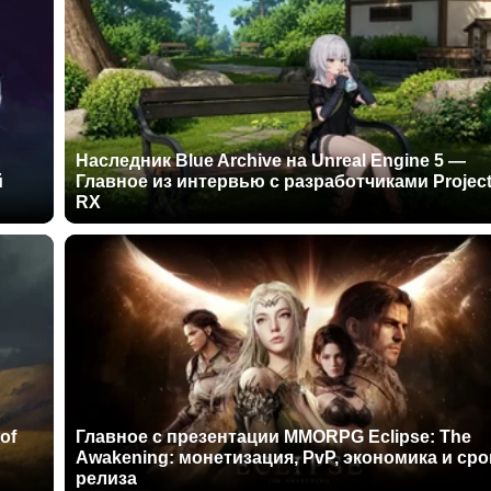
Наследник Blue Archive на Unreal Engine 5 —
й
Главное из интервью с разработчиками Projec
RX
of
Главное с презентации MMORPG Eclipse: The
Awakening: монетизация, PvP, экономика и сро
релиза