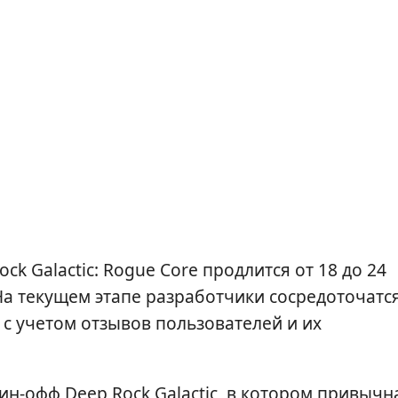
ck Galactic: Rogue Core продлится от 18 до 24
 На текущем этапе разработчики сосредоточатс
с учетом отзывов пользователей и их
пин-офф Deep Rock Galactic, в котором привычн