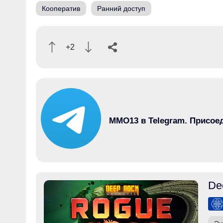
Кооператив
Ранний доступ
+2
MMO13 в Telegram. Присое
De