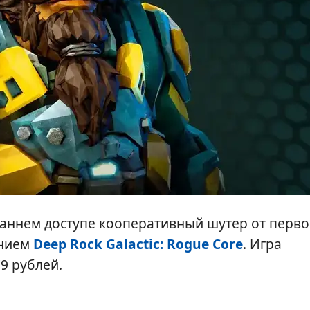
раннем доступе кооперативный шутер от перво
анием
Deep Rock Galactic: Rogue Core
. Игра
79 рублей.