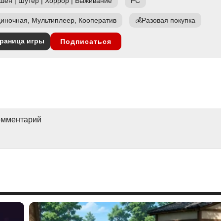
шен
|
Шутер
|
Хоррор
|
Выживание
PC
иночная, Мультиплеер, Кооператив
💰
Разовая покупка
раница игры
Подписаться
комментарий