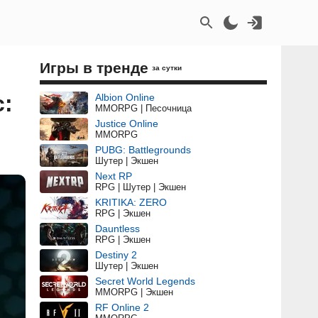
Игры в тренде
за сутки
c:
Albion Online
MMORPG | Песочница
Justice Online
MMORPG
PUBG: Battlegrounds
Шутер | Экшен
Next RP
RPG | Шутер | Экшен
KRITIKA: ZERO
RPG | Экшен
Dauntless
RPG | Экшен
Destiny 2
Шутер | Экшен
Secret World Legends
MMORPG | Экшен
RF Online 2