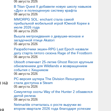
06 августа 2026
В Titan Quest II добавили новую школу навыков
«Дух» и полноценную систему крафта
08 августа 2026
MMORPG SOL: enchant стала самой
прибыльной мобильной игрой Южной Кореи в
июле 2026 года
06 августа 2026
Вышла метроидвания о девушке-монахе и
загадочной птице Akatori
05 августа 2026
Разработчики экшен-RPG Last Epoch назвали
дату старта пятого сезона Rage of the Frostborn
06 августа 2026
Ubisoft отмечает 25-летие Ghost Recon крупным
обновлением для Wildlands и возвращением
события с Хищником
06 августа 2026
PC-версия шутера The Division Resurgence
я на
стала доступна в Steam
05 августа 2026
Симулятор охоты Way of the Hunter 2 обзавелся
датой релиза
08 августа 2026
Netmarble отчиталась о росте выручки во
ая
втором квартале 2026 года благодаря успехам