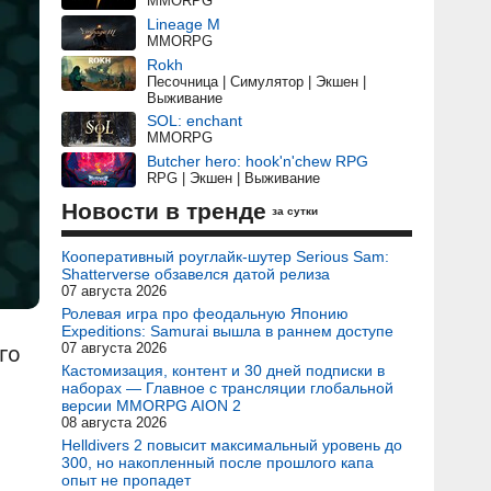
MMORPG
Lineage M
MMORPG
Rokh
Песочница | Симулятор | Экшен |
Выживание
SOL: enchant
MMORPG
Butcher hero: hook'n'chew RPG
RPG | Экшен | Выживание
Новости в тренде
за сутки
Кооперативный роуглайк-шутер Serious Sam:
Shatterverse обзавелся датой релиза
07 августа 2026
Ролевая игра про феодальную Японию
Expeditions: Samurai вышла в раннем доступе
го
07 августа 2026
Кастомизация, контент и 30 дней подписки в
наборах — Главное с трансляции глобальной
версии MMORPG AION 2
08 августа 2026
Helldivers 2 повысит максимальный уровень до
300, но накопленный после прошлого капа
опыт не пропадет