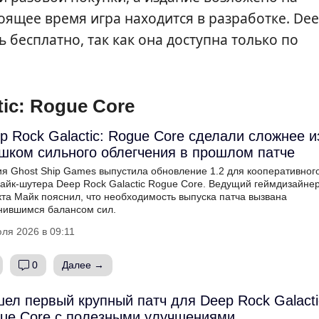
тоящее время игра находится в разработке. De
ть бесплатно, так как она доступна только по
ic: Rogue Core
p Rock Galactic: Rogue Core сделали сложнее и
шком сильного облегчения в прошлом патче
ия Ghost Ship Games выпустила обновление 1.2 для кооперативног
лайк-шутера Deep Rock Galactic Rogue Core. Ведущий геймдизайне
та Майк пояснил, что необходимость выпуска патча вызвана
нившимся балансом сил.
ля 2026 в 09:11
0
Далее →
ел первый крупный патч для Deep Rock Galacti
ue Core с полезными улучшениями