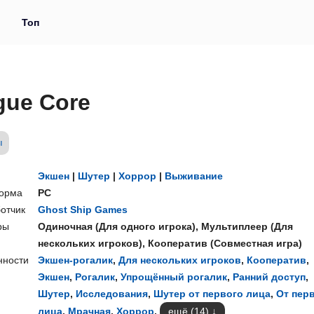
и
Топ
gue Core
ы
Экшен
|
Шутер
|
Хоррор
|
Выживание
орма
PC
отчик
Ghost Ship Games
ры
Одиночная
(
Для одного игрока
),
Мультиплеер
(
Для
нескольких игроков
),
Кооператив
(
Совместная игра
)
нности
Экшен-рогалик
,
Для нескольких игроков
,
Кооператив
,
Экшен
,
Рогалик
,
Упрощённый рогалик
,
Ранний доступ
,
Шутер
,
Исследования
,
Шутер от первого лица
,
От пер
лица
,
Мрачная
,
Хоррор
,
ещё (14)