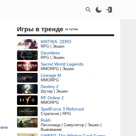
Игры в тренде
за сутки
KRITIKA: ZERO
RPG | Экшен
Dauntless
RPG | Экшен
Secret World Legends
MMORPG | Экшен
Lineage M
MMORPG
Destiny 2
Шутер | Экшен
RF Online 2
MMORPG
SpellForce 3 Reforced
Стратегия | RPG
Rokh
Песочница | Симулятор | Экшен |
вого
Выживание
GWENT: The Witcher Card Game