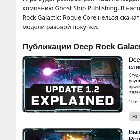
компанию Ghost Ship Publishing. В нас
Rock Galactic: Rogue Core нельзя скача
модели разовой покупки.
Публикации Deep Rock Galact
Dee
сли
Студ
роуг
проек
изме
10 ию
+1
Выш
Rog