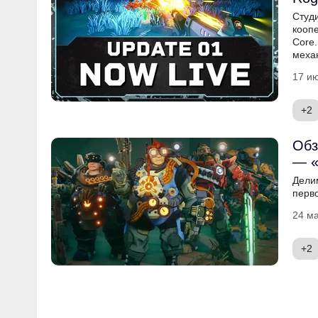
Студ
коопе
Core
меха
17 ию
+2
Обз
— «
Дели
перво
24 ма
+2