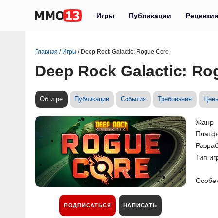
Игры
Публикации
Рецензи
Главная
/
Игры
/
Deep Rock Galactic: Rogue Core
Deep Rock Galactic: Ro
Об игре
Публикации
События
Требования
Цен
Жанр
Платф
Разраб
Тип иг
Особе
ПОДПИСАТЬСЯ
НАПИСАТЬ