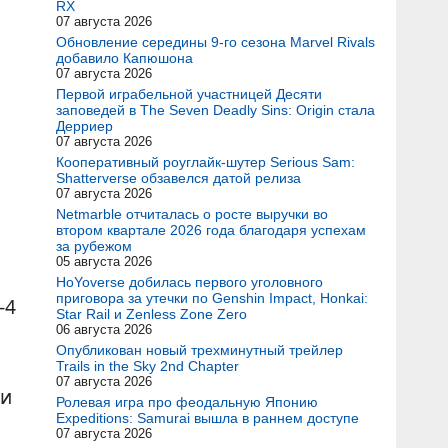
RX
07 августа 2026
Обновление середины 9-го сезона Marvel Rivals
добавило Капюшона
07 августа 2026
Первой играбельной участницей Десяти
заповедей в The Seven Deadly Sins: Origin стала
Дерриер
07 августа 2026
Кооперативный роуглайк-шутер Serious Sam:
Shatterverse обзавелся датой релиза
07 августа 2026
Netmarble отчиталась о росте выручки во
втором квартале 2026 года благодаря успехам
за рубежом
05 августа 2026
HoYoverse добилась первого уголовного
приговора за утечки по Genshin Impact, Honkai:
-4
Star Rail и Zenless Zone Zero
06 августа 2026
Опубликован новый трехминутный трейлер
Trails in the Sky 2nd Chapter
07 августа 2026
ми
Ролевая игра про феодальную Японию
Expeditions: Samurai вышла в раннем доступе
07 августа 2026