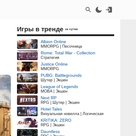
Игры в тренде
за сутки
Albion Online
MMORPG | Песочница
Rome: Total War - Collection
Стратегия
Justice Online
MMORPG
PUBG: Battlegrounds
Шутер | Экшен
League of Legends
MOBA | Экшен
Next RP
RPG | Шутер | Экшен
Hotel Tales
Визуальная новелла | Логическая
KRITIKA: ZERO
RPG | Экшен
Dauntless