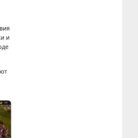
твия
и и
оде
ают