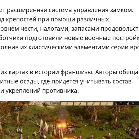
ет расширенная система управления замком.
ид крепостей при помощи различных
ровнем чести, налогами, запасами продовольс
аботчики подготовили новые военные постройк
полнив их классическими элементами серии вр
их картах в истории франшизы. Авторы обещ
тные осады, где придется учитывать состав
ти укреплений противника.