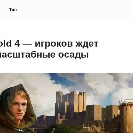
и
Топ
ld 4 — игроков ждет
масштабные осады