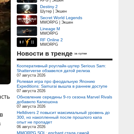
RPG | Экшен
Destiny 2
Шутер | Экшен
Secret World Legends
MMORPG | Экшен
Lineage M
MMORPG
RF Online 2
MMORPG
Новости в тренде
за сутки
Кооперативный роуглайк-шутер Serious Sam:
Shatterverse обзавелся датой релиза
07 августа 2026
Ролевая игра про феодальную Японию
Expeditions: Samurai вышла в раннем доступе
07 августа 2026
сть
Обновление середины 9-го сезона Marvel Rivals
добавило Капюшона
07 августа 2026
Helldivers 2 повысит максимальный уровень до
в
300, но накопленный после прошлого капа
з
опыт не пропадет
06 августа 2026
MMORPG SOL: enchant стала самой