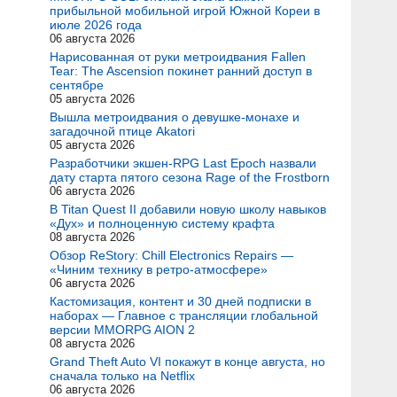
прибыльной мобильной игрой Южной Кореи в
июле 2026 года
06 августа 2026
Нарисованная от руки метроидвания Fallen
Tear: The Ascension покинет ранний доступ в
сентябре
05 августа 2026
Вышла метроидвания о девушке-монахе и
загадочной птице Akatori
05 августа 2026
Разработчики экшен-RPG Last Epoch назвали
дату старта пятого сезона Rage of the Frostborn
06 августа 2026
В Titan Quest II добавили новую школу навыков
«Дух» и полноценную систему крафта
08 августа 2026
Обзор ReStory: Chill Electronics Repairs —
«Чиним технику в ретро-атмосфере»
06 августа 2026
Кастомизация, контент и 30 дней подписки в
наборах — Главное с трансляции глобальной
версии MMORPG AION 2
08 августа 2026
Grand Theft Auto VI покажут в конце августа, но
сначала только на Netflix
06 августа 2026