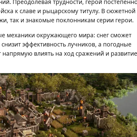
ний. Преодолевая трудности, герой постепенн
йска к славе и рыцарскому титулу. В сюжетной
и, так и знакомые поклонникам серии герои.
ые механики окружающего мира: снег сможет
 снизит эффективность лучников, а погодные
т напрямую влиять на ход сражений и развити