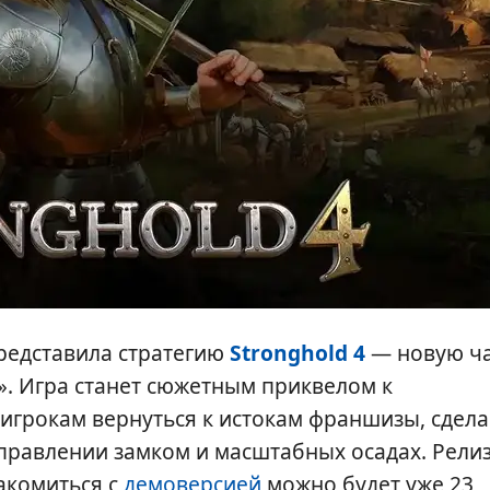
представила стратегию
Stronghold 4
— новую ча
». Игра станет сюжетным приквелом к
игрокам вернуться к истокам франшизы, сдела
управлении замком и масштабных осадах. Рели
накомиться с
демоверсией
можно будет уже 23