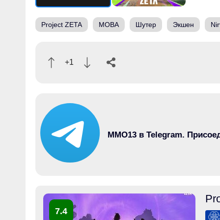
Project ZETA
MOBA
Шутер
Экшен
Ni
+1
MMO13 в Telegram. Присое
Pr
7.4