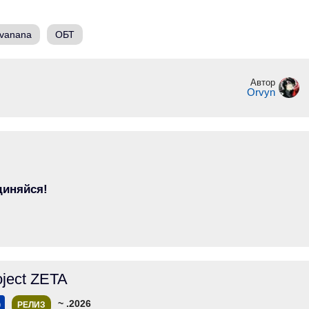
rvanana
ОБТ
Автор
Orvyn
диняйся!
oject ZETA
~ .2026
РЕЛИЗ