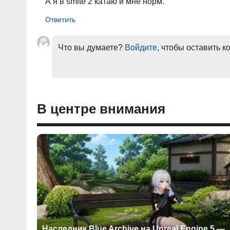
А я в smite 2 катаю и мне норм.
Что вы думаете?
Войдите
, чтобы оставить 
В центре внимания
Наследник Blue Archive на Unreal Engine 5 —