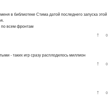
у меня в библиотеке Стима датой последнего запуска этой
я.
и по всем фронтам
0
тыми - таких игр сразу расплодилось миллион
0
0