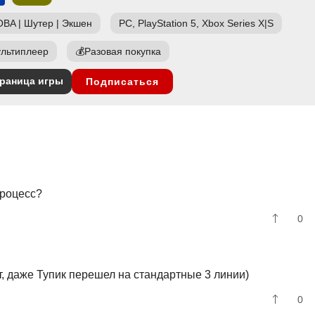
OBA
|
Шутер
|
Экшен
PC, PlayStation 5, Xbox Series X|S
льтиплеер
💰
Разовая покупка
раница игры
Подписаться
процесс?
0
ит, даже Тупик перешел на стандартные 3 линии)
0