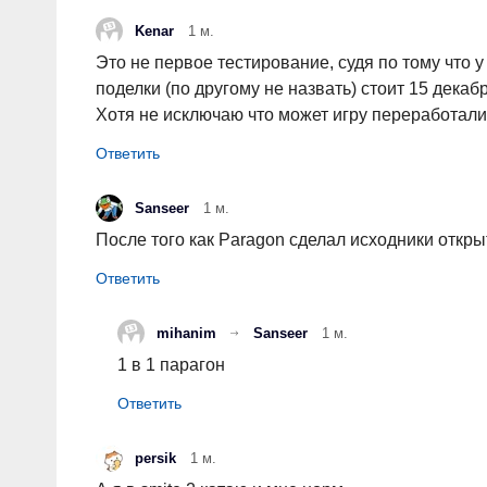
Kenar
1 м.
Это не первое тестирование, судя по тому что 
поделки (по другому не назвать) стоит 15 декабр
Хотя не исключаю что может игру переработал
Sanseer
1 м.
После того как Paragon сделал исходники откры
mihanim
Sanseer
1 м.
1 в 1 парагон
persik
1 м.