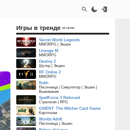
Игры в тренде
за сутки
Secret World Legends
MMORPG | Экшен
Lineage M
MMORPG
Destiny 2
Шутер | Экшен
RF Online 2
MMORPG
Rokh
Песочница | Симулятор | Экшен |
Выживание
SpellForce 3 Reforced
Стратегия | RPG
GWENT: The Witcher Card Game
Карточная
Worlds Adrift
Песочница | Экшен
Riders of Icarus