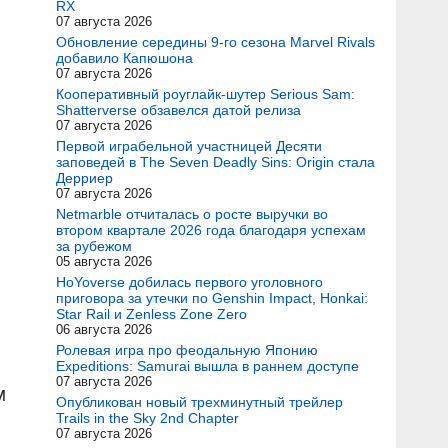
RX
07 августа 2026
Обновление середины 9-го сезона Marvel Rivals
добавило Капюшона
07 августа 2026
Кооперативный роуглайк-шутер Serious Sam:
Shatterverse обзавелся датой релиза
07 августа 2026
Первой играбельной участницей Десяти
заповедей в The Seven Deadly Sins: Origin стала
Дерриер
07 августа 2026
Netmarble отчиталась о росте выручки во
втором квартале 2026 года благодаря успехам
за рубежом
05 августа 2026
HoYoverse добилась первого уголовного
приговора за утечки по Genshin Impact, Honkai:
Star Rail и Zenless Zone Zero
06 августа 2026
Ролевая игра про феодальную Японию
Expeditions: Samurai вышла в раннем доступе
07 августа 2026
м
Опубликован новый трехминутный трейлер
Trails in the Sky 2nd Chapter
07 августа 2026