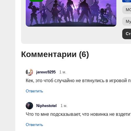
M
Му
Ст
Комментарии (
6
)
jerevo9295
1 м.
Кек, это чтоб случайно не втянулись в игровой 
Niphestotel
1 м.
Что то мне подсказывает, что новинка не вздет