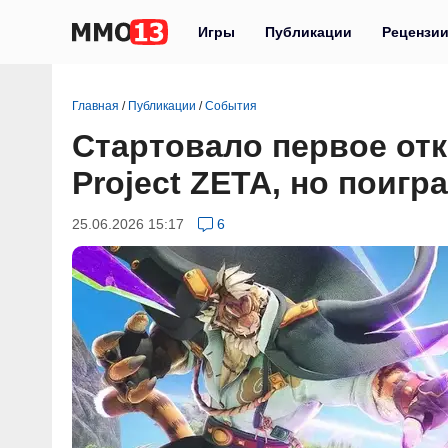
Игры
Публикации
Рецензи
Главная
/
Публикации
/
События
Стартовало первое от
Project ZETA, но поигр
25.06.2026 15:17
6