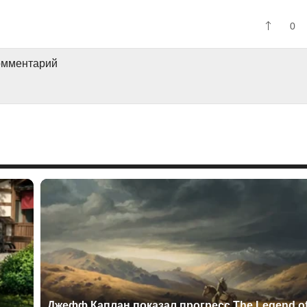
0
комментарий
Джефф Каплан показал прогресс The Legend o