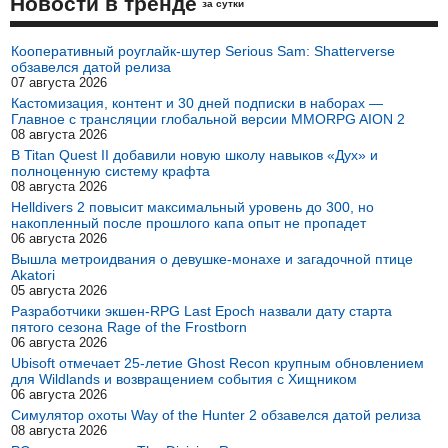
Новости в тренде
за сутки
Кооперативный роуглайк-шутер Serious Sam: Shatterverse
обзавелся датой релиза
07 августа 2026
Кастомизация, контент и 30 дней подписки в наборах —
Главное с трансляции глобальной версии MMORPG AION 2
08 августа 2026
В Titan Quest II добавили новую школу навыков «Дух» и
полноценную систему крафта
08 августа 2026
Helldivers 2 повысит максимальный уровень до 300, но
накопленный после прошлого капа опыт не пропадет
06 августа 2026
Вышла метроидвания о девушке-монахе и загадочной птице
Akatori
05 августа 2026
Разработчики экшен-RPG Last Epoch назвали дату старта
пятого сезона Rage of the Frostborn
06 августа 2026
Ubisoft отмечает 25-летие Ghost Recon крупным обновлением
для Wildlands и возвращением события с Хищником
06 августа 2026
Симулятор охоты Way of the Hunter 2 обзавелся датой релиза
08 августа 2026