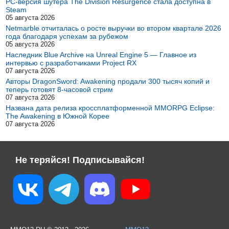
PC-версия шутера The Division Resurgence стала доступна в
Steam
05 августа 2026
Netmarble отчиталась о росте выручки во втором квартале 2026
года благодаря успехам за рубежом
05 августа 2026
Наследник Blue Archive на Unreal Engine 5 — Главное из
интервью с разработчиками Project RX
07 августа 2026
Авторы DragonSword: Awakening продали 300 тысяч копий и
теперь готовят 8-часовой стрим
07 августа 2026
Названа дата релиза кроссплатформенной MMORPG Eclipse:
The Awakening в Южной Корее
07 августа 2026
Не теряйся! Подписывайся!