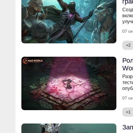
гра
Созд
вклю
улуч
07 се
+2
Ро
Wor
Разр
тест
опуб
07 се
+1
Зап