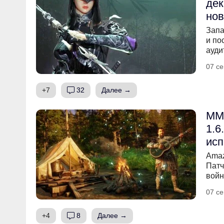
дек
но
Запа
и по
ауди
07 се
+7
32
Далее →
MM
1.6
ис
Amaz
Патч
вой
07 се
+4
8
Далее →