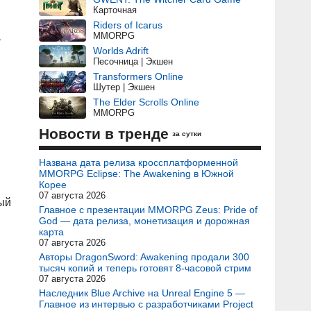
Карточная
Riders of Icarus
MMORPG
т
Worlds Adrift
Песочница | Экшен
Transformers Online
Шутер | Экшен
The Elder Scrolls Online
MMORPG
Новости в тренде
за сутки
Названа дата релиза кроссплатформенной
MMORPG Eclipse: The Awakening в Южной
Корее
07 августа 2026
ый
Главное с презентации MMORPG Zeus: Pride of
God — дата релиза, монетизация и дорожная
карта
07 августа 2026
Авторы DragonSword: Awakening продали 300
тысяч копий и теперь готовят 8-часовой стрим
07 августа 2026
Наследник Blue Archive на Unreal Engine 5 —
Главное из интервью с разработчиками Project