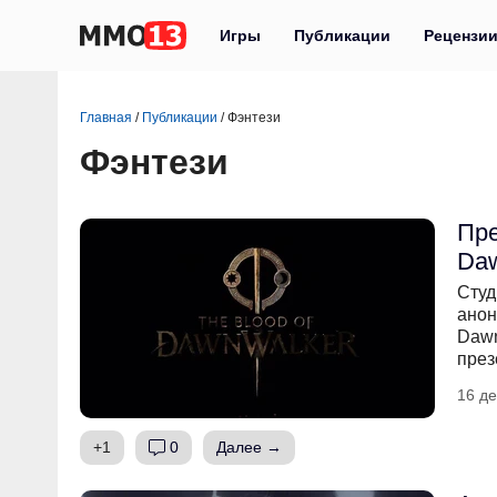
Игры
Публикации
Рецензи
Главная
/
Публикации
/
Фэнтези
Фэнтези
Пре
Daw
Студ
анон
Dawn
през
16 де
+1
0
Далее →