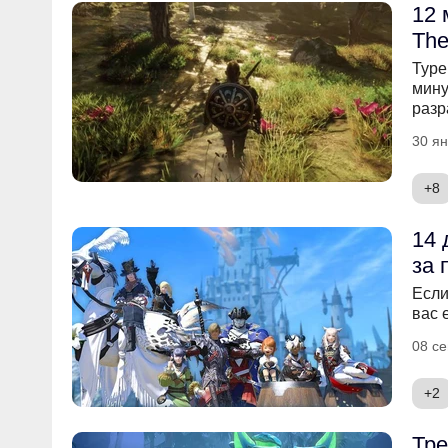
12 
The
Туре
мину
разр
30 ян
+8
14 
за 
Если
вас 
08 се
+2
Тре