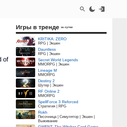
Игры в тренде
за сутки
KRITIKA: ZERO
RPG | Экшен
Dauntless
RPG | Экшен
 of
Secret World Legends
MMORPG | Экшен
Lineage M
MMORPG
Destiny 2
Шутер | Экшен
RF Online 2
MMORPG
SpellForce 3 Reforced
Стратегия | RPG
Rokh
Песочница | Симулятор | Экшен |
Выживание
GWENT: The Witcher Card Game