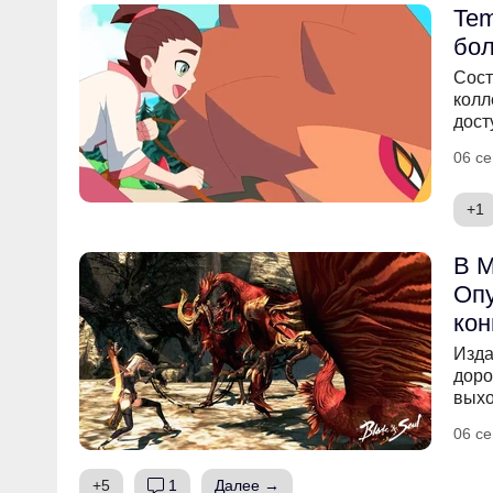
Tem
бо
Сост
колл
дост
06 се
+1
В M
Опу
кон
Изда
доро
выхо
06 се
+5
1
Далее →