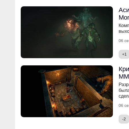
Аси
Mon
Комп
выхо
06 се
+1
Кри
MMO
Разр
была
сдел
06 се
-2