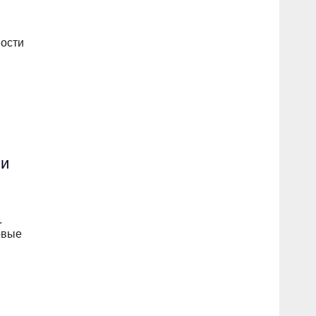
ости
ии
.
овые