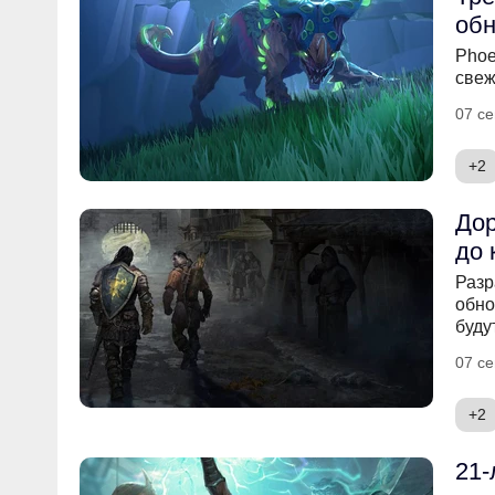
обн
Phoe
свеж
07 се
+2
Дор
до 
Разр
обно
буду
07 се
+2
21