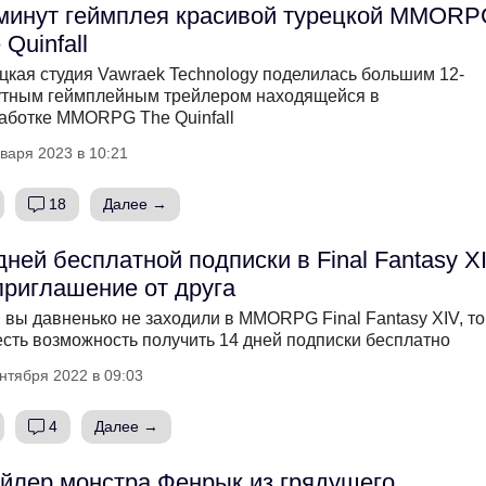
минут геймплея красивой турецкой MMOR
 Quinfall
цкая студия Vawraek Technology поделилась большим 12-
тным геймплейным трейлером находящейся в
аботке MMORPG The Quinfall
варя 2023 в 10:21
18
Далее →
дней бесплатной подписки в Final Fantasy X
приглашение от друга
 вы давненько не заходили в MMORPG Final Fantasy XIV, то
есть возможность получить 14 дней подписки бесплатно
нтября 2022 в 09:03
4
Далее →
йлер монстра Фенрык из грядущего