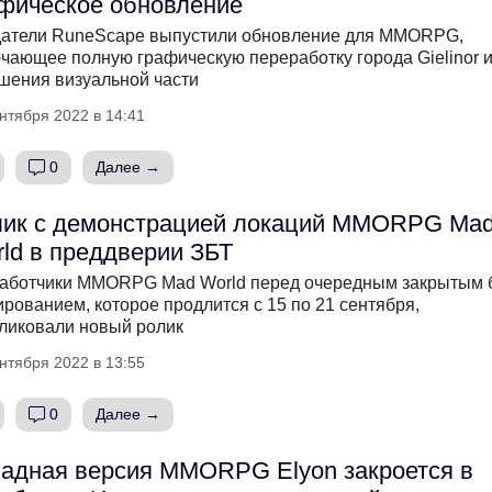
фическое обновление
атели RuneScape выпустили обновление для MMORPG,
чающее полную графическую переработку города Gielinor 
шения визуальной части
нтября 2022 в 14:41
0
Далее →
лик с демонстрацией локаций MMORPG Ma
ld в преддверии ЗБТ
аботчики MMORPG Mad World перед очередным закрытым б
ированием, которое продлится с 15 по 21 сентября,
ликовали новый ролик
нтября 2022 в 13:55
0
Далее →
адная версия MMORPG Elyon закроется в