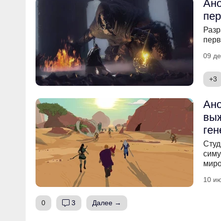
Ано
пер
Разр
перв
09 де
+3
Ано
выж
ге
Студ
симу
миро
10 ию
0
3
Далее →