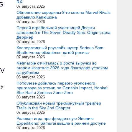
RX
PG
07 августа 2026
Обновление середины 9-го сезона Marvel Rivals
добавило Капюшона
07 августа 2026
Первой играбельной участницей Десяти
заповедей в The Seven Deadly Sins: Origin стала
Дерриер
07 августа 2026
Кооперативный роуглайк-шутер Serious Sam:
Shatterverse обзавелся датой релиза
07 августа 2026
Netmarble отчиталась о росте выручки во
втором квартале 2026 года благодаря успехам
IV
за рубежом
05 августа 2026
HoYoverse добилась первого уголовного
 у
приговора за утечки по Genshin Impact, Honkai:
Star Rail и Zenless Zone Zero
06 августа 2026
Опубликован новый трехминутный трейлер
Trails in the Sky 2nd Chapter
07 августа 2026
Ролевая игра про феодальную Японию
Expeditions: Samurai вышла в раннем доступе
07 августа 2026