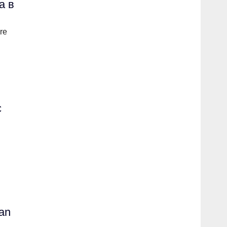
а в
re
с
an