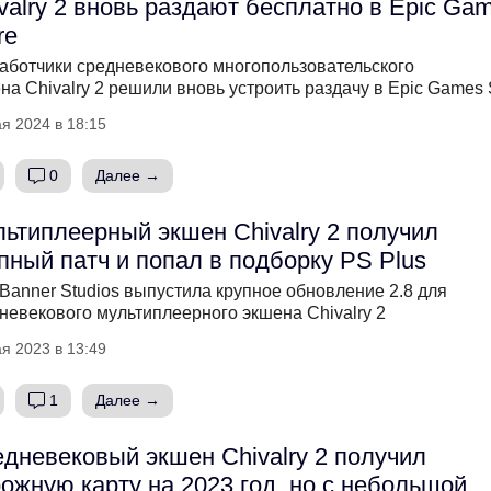
valry 2 вновь раздают бесплатно в Epic Ga
re
аботчики средневекового многопользовательского
на Chivalry 2 решили вновь устроить раздачу в Epic Games 
я 2024 в 18:15
0
Далее →
ьтиплеерный экшен Chivalry 2 получил
пный патч и попал в подборку PS Plus
 Banner Studios выпустила крупное обновление 2.8 для
невекового мультиплеерного экшена Chivalry 2
я 2023 в 13:49
1
Далее →
дневековый экшен Chivalry 2 получил
ожную карту на 2023 год, но с небольшой