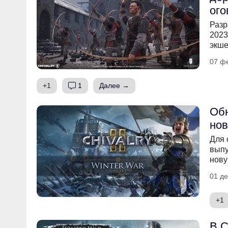
ого
Разр
2023
экше
07 ф
+1
1
Далее →
Обн
нов
Для 
выпу
нову
01 де
+1
В C