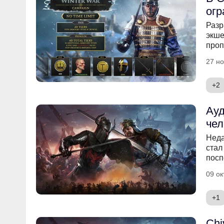
огр
Разр
экше
проп
27 но
+2
Ауд
чел
Неда
стал
посп
09 ок
+1
Chi