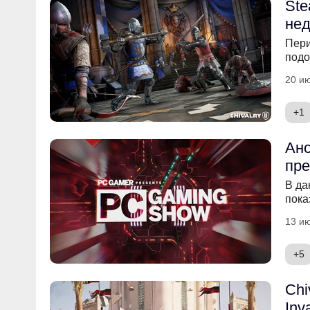
Ste
нед
Пери
подо
20 ию
+1
Ано
пре
В да
пока
13 ию
+5
Chi
Inv