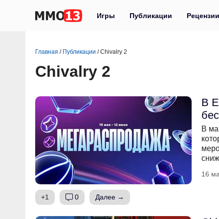
Игры
Публикации
Рецензи
Главная
/
Публикации
/
Chivalry 2
Chivalry 2
В E
бес
В ма
кото
меро
сниж
16 ма
+1
0
Далее →