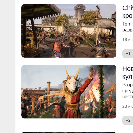
Chi
кро
Torn
разр
18 ию
+1
Нов
кул
Разр
сред
чест
23 ию
+2