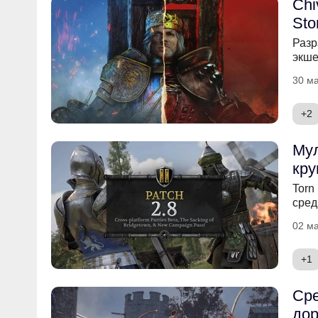
Chi
Sto
Разр
экше
30 ма
+2
Мул
кру
Torn
сред
02 ма
+1
Сре
дор