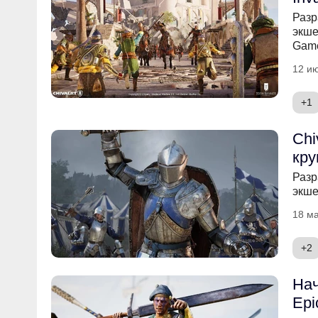
Разр
экше
Game
12 ию
+1
Chi
кру
Разр
экше
18 ма
+2
Нач
Epi