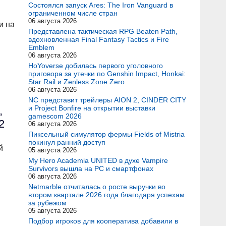
Состоялся запуск Ares: The Iron Vanguard в
ограниченном числе стран
06 августа 2026
и на
Представлена тактическая RPG Beaten Path,
вдохновленная Final Fantasy Tactics и Fire
Emblem
06 августа 2026
HoYoverse добилась первого уголовного
приговора за утечки по Genshin Impact, Honkai:
Star Rail и Zenless Zone Zero
06 августа 2026
NC представит трейлеры AION 2, CINDER CITY
и Project Bonfire на открытии выставки
,
gamescom 2026
2
06 августа 2026
Пиксельный симулятор фермы Fields of Mistria
покинул ранний доступ
й
05 августа 2026
My Hero Academia UNITED в духе Vampire
Survivors вышла на PC и смартфонах
06 августа 2026
Netmarble отчиталась о росте выручки во
втором квартале 2026 года благодаря успехам
за рубежом
05 августа 2026
Подбор игроков для кооператива добавили в