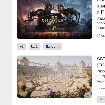
при
и П
Изда
сооб
прис
04 ок
+2
1
Далее →
Авт
раз
Разр
сред
заде
02 се
+1