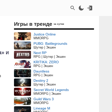
Игры в тренде
за сутки
Justice Online
MMORPG
PUBG: Battlegrounds
Шутер | Экшен
а» и
Next RP
RPG | Шутер | Экшен
KRITIKA: ZERO
RPG | Экшен
Dauntless
RPG | Экшен
о
Destiny 2
Шутер | Экшен
Secret World Legends
MMORPG | Экшен
Guild Wars 3
MMORPG
Lineage M