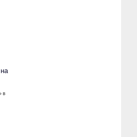
 на
» в