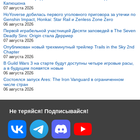
Капюшона
07 августа 2026
HoYoverse добилась первого уголовного приговора за утечки по
Genshin Impact, Honkai: Star Rail и Zenless Zone Zero
06 августа 2026
Первой играбельной участницей Десяти заповедей в The Seven
Deadly Sins: Origin стала Дерриер
07 августа 2026
Опубликован новый трехминутный трейлер Trails in the Sky 2nd
Chapter
07 августа 2026
В Guild Wars 3 на старте будут доступны четыре игровые расы,
а в будущем появятся новые
06 августа 2026
Состоялся запуск Ares: The Iron Vanguard в ограниченном
числе стран
06 августа 2026
Не теряйся! Подписывайся!