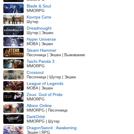
Blade & Soul
MMORPG
Контра Сити
Шутер
Dreadnought
Шутер | Экшен
Hyper Universe
MOBA | Экшен
Steam Hammer
Песочница | Экшен | Выживание
Taichi Panda 3
MMORPG
Crossout
Песочница | Шутер | Экшен
League of Legends
MOBA | Экшен
Zeus: God of Pride
MMORPG
Albion Online
MMORPG | Песочница
DarkOrbit
MMORPG | Шутер
DragonSword : Awakening
Экшен | RPG