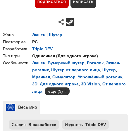
ПОДПИСАТЬСЯ
НАПИСАТЬ
Жанр
Экшен
|
Шутер
Платформа
PC
Разработчик
Triple DEV
Тип игры
Одиночная
(
Для одного игрока
)
Особенности
Экшен
,
Бумерский шутер
,
Рогалик
,
Экшен-
рогалик
,
Шутер от первого лица
,
Шутер
,
Мрачная
,
Симулятор
,
Упрощённый рогалик
,
3D
,
Для одного игрока
,
3D Vision
,
От первого
лица
,
ещё (9)
Весь мир
Стадия:
В разработке
Издатель:
Triple DEV