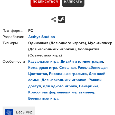
ПОДПИСАТЬСЯ
НАПИСАТЬ
Платформа
PC
Разработчик
Aethyz Studios
Тип игры
Одиночная
(
Для одного игрока
),
Мультиплеер
(
Для нескольких игроков
),
Кооператив
(
Совместная игра
)
Особенности
Казуальная игра
,
Дизайн и иллюстрация
,
Командная игра
,
Смешная
,
Расслабляющая
,
Цветастая
,
Рисованная графика
,
Для всей
семьи
,
Для нескольких игроков
,
Ранний
доступ
,
Для одного игрока
,
Вечеринка
,
Кросс-платформенный мультиплеер
,
Бесплатная игра
Весь мир