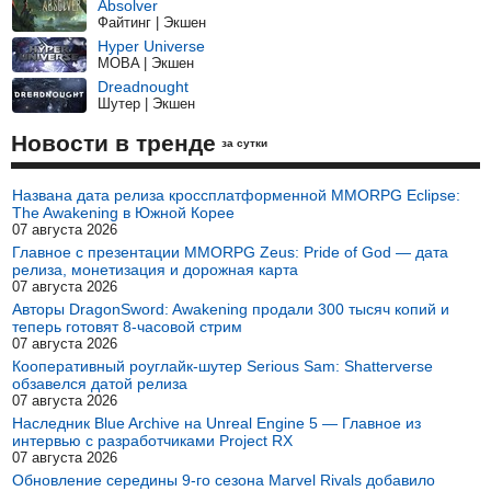
Absolver
Файтинг | Экшен
Hyper Universe
MOBA | Экшен
Dreadnought
Шутер | Экшен
Новости в тренде
за сутки
Названа дата релиза кроссплатформенной MMORPG Eclipse:
The Awakening в Южной Корее
07 августа 2026
Главное с презентации MMORPG Zeus: Pride of God — дата
релиза, монетизация и дорожная карта
07 августа 2026
Авторы DragonSword: Awakening продали 300 тысяч копий и
теперь готовят 8-часовой стрим
07 августа 2026
Кооперативный роуглайк-шутер Serious Sam: Shatterverse
обзавелся датой релиза
07 августа 2026
Наследник Blue Archive на Unreal Engine 5 — Главное из
интервью с разработчиками Project RX
07 августа 2026
Обновление середины 9-го сезона Marvel Rivals добавило