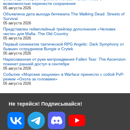
возможностью перенести сохранения
05 августа 2026
Объявлена дата выхода битемапа The Walking Dead: Streets of
Survival
05 августа 2026
Представлен геймплейный трейлер дополнения «Человек
чести» для Mafia: The Old Country
05 августа 2026
Первый синематик тактической RPG Angelic: Dark Symphony от
бывших сотрудников Bungie и Crytek
05 августа 2026
Нарисованная от руки метроидвания Fallen Tear: The Ascension
покинет ранний доступ в сентябре
05 августа 2026
Событие «Морские хищники» в Warface принесло с собой PvP-
режим «Охота за головами»
05 августа 2026
Не теряйся! Подписывайся!