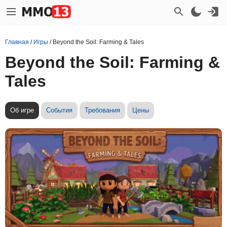
Главная
/
Игры
/
Beyond the Soil: Farming & Tales
Beyond the Soil: Farming &
Tales
Об игре
События
Требования
Цены