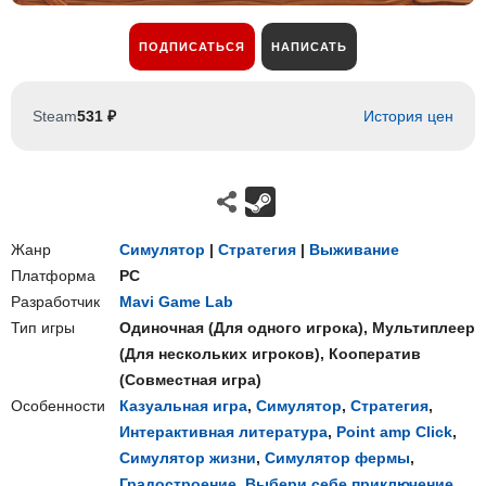
ПОДПИСАТЬСЯ
НАПИСАТЬ
Steam
531 ₽
История цен
Жанр
Симулятор
|
Стратегия
|
Выживание
Платформа
PC
Разработчик
Mavi Game Lab
Тип игры
Одиночная
(
Для одного игрока
),
Мультиплеер
(
Для нескольких игроков
),
Кооператив
(
Совместная игра
)
Особенности
Казуальная игра
,
Симулятор
,
Стратегия
,
Интерактивная литература
,
Point amp Click
,
Симулятор жизни
,
Симулятор фермы
,
Градостроение
,
Выбери себе приключение
,