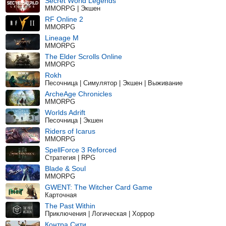
Secret World Legends
MMORPG | Экшен
RF Online 2
MMORPG
Lineage M
MMORPG
The Elder Scrolls Online
MMORPG
Rokh
Песочница | Симулятор | Экшен | Выживание
ArcheAge Chronicles
MMORPG
Worlds Adrift
Песочница | Экшен
Riders of Icarus
MMORPG
SpellForce 3 Reforced
Стратегия | RPG
Blade & Soul
MMORPG
GWENT: The Witcher Card Game
Карточная
The Past Within
Приключения | Логическая | Хоррор
Контра Сити