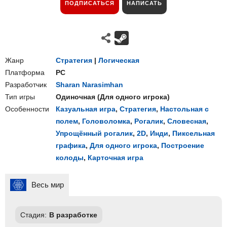
ПОДПИСАТЬСЯ
НАПИСАТЬ
Жанр
Стратегия
|
Логическая
Платформа
PC
Разработчик
Sharan Narasimhan
Тип игры
Одиночная
(
Для одного игрока
)
Особенности
Казуальная игра
,
Стратегия
,
Настольная с
полем
,
Головоломка
,
Рогалик
,
Словесная
,
Упрощённый рогалик
,
2D
,
Инди
,
Пиксельная
графика
,
Для одного игрока
,
Построение
колоды
,
Карточная игра
Весь мир
Стадия:
В разработке