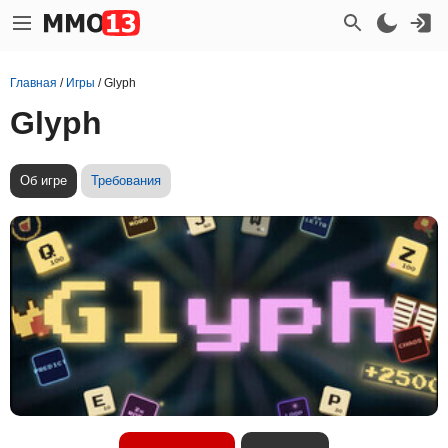
Главная
/
Игры
/
Glyph
Glyph
Об игре
Требования