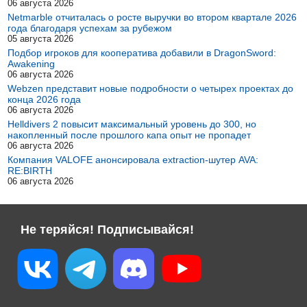
06 августа 2026
Netmarble отчиталась о росте выручки во втором квартале 2026
года благодаря успехам за рубежом
05 августа 2026
Подбор игроков для кооператива добавили в DragonSword:
Awakening
06 августа 2026
Webzen представит новые подробности о четырех проектах до
конца 2026 года
06 августа 2026
Helldivers 2 повысит максимальный уровень до 300, но
накопленный после прошлого капа опыт не пропадет
06 августа 2026
Компания VALOFE анонсировала extraction-шутер AVA:
RE:BIRTH
06 августа 2026
Не теряйся! Подписывайся!