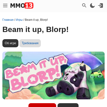
Главная
/
Игры
/
Beam it up, Blorp!
Beam it up, Blorp!
Об игре
Требования