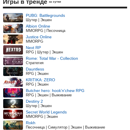
Игры в тренде
за сутки
PUBG: Battlegrounds
Шутер | Экшен
Albion Online
MMORPG | Песочница
Justice Online
MMORPG
Next RP
RPG | Шутер | Экшен
Rome: Total War - Collection
Стратегия
Dauntless
RPG | Экшен
KRITIKA: ZERO
RPG | Экшен
Butcher hero: hook'n'chew RPG
RPG | Экшен | Выживание
Destiny 2
Шутер | Экшен
Secret World Legends
MMORPG | Экшен
Rokh
Песочница | Симулятор | Экшен | Выживание