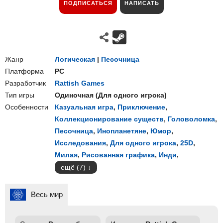
ПОДПИСАТЬСЯ
НАПИСАТЬ
Жанр
Логическая
|
Песочница
Платформа
PC
Разработчик
Rattish Games
Тип игры
Одиночная
(
Для одного игрока
)
Особенности
Казуальная игра
,
Приключение
,
Коллекционирование существ
,
Головоломка
,
Песочница
,
Инопланетяне
,
Юмор
,
Исследования
,
Для одного игрока
,
25D
,
Милая
,
Рисованная графика
,
Инди
,
ещё (7)
Весь мир