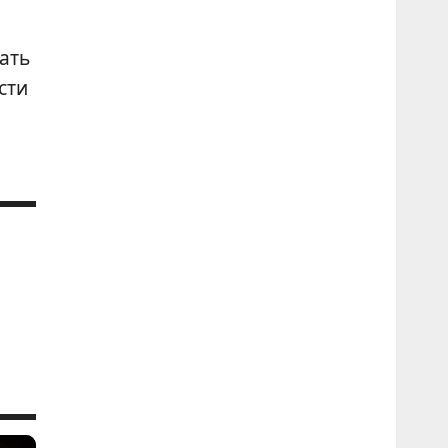
ать
сти