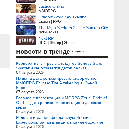
Стратегия
Justice Online
MMORPG
DragonSword : Awakening
Экшен | RPG
The Myth Seekers 2: The Sunken City
Логическая
Next RP
RPG | Шутер | Экшен
Новости в тренде
за сутки
Кооперативный роуглайк-шутер Serious Sam:
Shatterverse обзавелся датой релиза
07 августа 2026
Названа дата релиза кроссплатформенной
MMORPG Eclipse: The Awakening в Южной
Корее
07 августа 2026
Главное с презентации MMORPG Zeus: Pride of
God — дата релиза, монетизация и дорожная
карта
07 августа 2026
Ролевая игра про феодальную Японию
Expeditions: Samurai вышла в раннем доступе
07 августа 2026