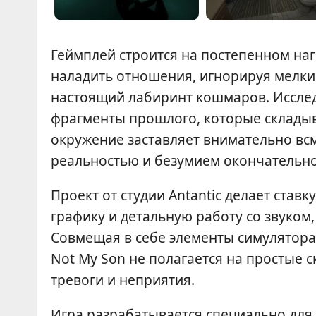
Геймплей строится на постепенном наг
наладить отношения, игнорируя мелкие
настоящий лабиринт кошмаров. Исслед
фрагменты прошлого, которые складыв
окружение заставляет внимательно всм
реальностью и безумием окончательно 
Проект от студии Antantic делает став
графику и детальную работу со звуком
Совмещая в себе элементы симулятора 
Not My Son не полагается на простые 
тревоги и неприятия.
Игра разрабатывается специально для