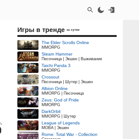
Игры в тренде
за сутки
The Elder Scrolls Online
MMORPG
Steam Hammer
Песочница | Экшен | Выживание
Taichi Panda 3
MMORPG
Crossout
Песочница | Шутер | Экшен
Albion Online
MMORPG | Песочница
Zeus: God of Pride
MMORPG
DarkOrbit
MMORPG | Шутер
е
,
League of Legends
MOBA | Экшен
Rome: Total War - Collection