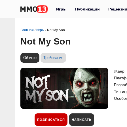
Игры
Публикации
Рецензи
Главная
/
Игры
/
Not My Son
Not My Son
Об игре
Требования
Жанр
Платф
Разраб
Тип иг
Особе
ПОДПИСАТЬСЯ
НАПИСАТЬ