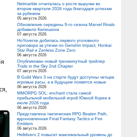
Netmarble отчиталась о росте выручки во
втором квартале 2026 года благодаря успехам
за рубежом
05 августа 2026
Обновление середины 9-го сезона Marvel Rivals
добавило Капюшона
07 августа 2026
HoYoverse добилась первого уголовного
приговора за утечки по Genshin Impact, Honkai:
Star Rail и Zenless Zone Zero
06 августа 2026
бя
Опубликован новый трехминутный трейлер
Trails in the Sky 2nd Chapter
07 августа 2026
В Guild Wars 3 на старте будут доступны четыре
игровые расы, а в будущем появятся новые
06 августа 2026
ся,
MMORPG SOL: enchant стала самой
прибыльной мобильной игрой Южной Кореи в
июле 2026 года
06 августа 2026
Представлена тактическая RPG Beaten Path,
вдохновленная Final Fantasy Tactics и Fire
Emblem
06 августа 2026
Helldivers 2 повысит максимальный уровень до