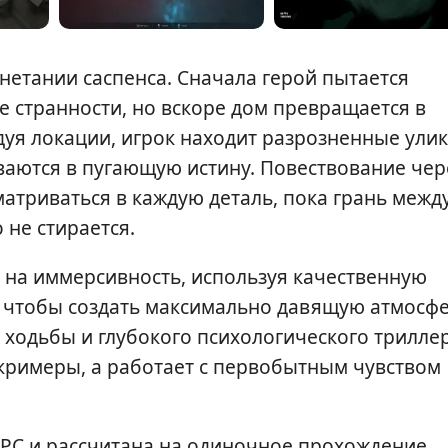
нетании саспенса. Сначала герой пытается
 странности, но вскоре дом превращается в
уя локации, игрок находит разрозненные улик
аются в пугающую истину. Повествование чер
атриваться в каждую деталь, пока грань межд
не стирается.
ку на иммерсивность, используя качественную
, чтобы создать максимально давящую атмосфе
ходьбы и глубокого психологического триллер
скримеры, а работает с первобытным чувством
 PC и рассчитана на одиночное прохождение.