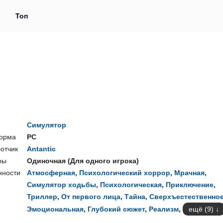
и
Топ
Симулятор
орма
PC
отчик
Antantic
ры
Одиночная
(
Для одного игрока
)
нности
Атмосферная
,
Психологический хоррор
,
Мрачная
,
Симулятор ходьбы
,
Психологическая
,
Приключение
,
Триллер
,
От первого лица
,
Тайна
,
Сверхъестественно
Эмоциональная
,
Глубокий сюжет
,
Реализм
,
ещё (9)