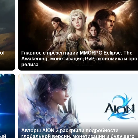
of
Главное с презентации MMORPG Eclipse: The
Awakening: монетизация, PvP, экономика и сро
релиза
Авторы AION 2 раскрыли подробности
ный
глобальной версии, монетизации и будущего