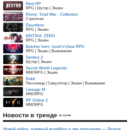
Next RP
RPG | Шутер | Экшен
Rome: Total War - Collection
Стратегия
Dauntless
RPG | Экшен
KRITIKA: ZERO
RPG | Экшен
Butcher hero: hook'n'chew RPG
RPG | Экшен | Выживание
Destiny 2
Шутер | Экшен
Secret World Legends
MMORPG | Экшен
Rokh
Песочница | Симулятор | Экшен | Выживание
Lineage M
MMORPG
RF Online 2
MMORPG
Новости в тренде
за сутки
Новый район, пляжный волейбол и два персонажа — Детали