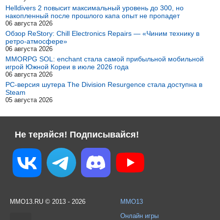
Helldivers 2 повысит максимальный уровень до 300, но
накопленный после прошлого капа опыт не пропадет
06 августа 2026
Обзор ReStory: Chill Electronics Repairs — «Чиним технику в
ретро-атмосфере»
06 августа 2026
MMORPG SOL: enchant стала самой прибыльной мобильной
игрой Южной Кореи в июле 2026 года
06 августа 2026
PC-версия шутера The Division Resurgence стала доступна в
Steam
05 августа 2026
Не теряйся! Подписывайся!
MMO13.RU © 2013 - 2026
MMO13
Онлайн игры