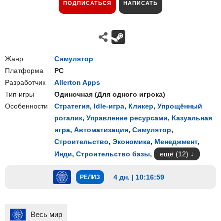
ПОДПИСАТЬСЯ
НАПИСАТЬ
Жанр
Симулятор
Платформа
PC
Разработчик
Allerton Apps
Тип игры
Одиночная
(
Для одного игрока
)
Особенности
Стратегия
,
Idle-игра
,
Кликер
,
Упрощённый
рогалик
,
Управление ресурсами
,
Казуальная
игра
,
Автоматизация
,
Симулятор
,
Строительство
,
Экономика
,
Менеджмент
,
Инди
,
Строительство базы
,
ещё (12)
4 дн. | 10:16:58
РЕЛИЗ
Весь мир