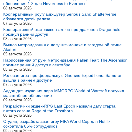
обновления 1.3 для Neverness to Everness
08 августа 2026
Кооперативный роуглайк-шутер Serious Sam: Shatterverse
обзавелся датой релиза
07 августа 2026
Кооперативный экстракшен-экшен про драконов Dragonhold
покинул ранний доступ
08 августа 2026
Вышла метроидвания о девушке-монахе и загадочной птице
Akatori
05 августа 2026
Нарисованная от руки метроидвания Fallen Tear: The Ascension
покинет ранний доступ в сентябре
05 августа 2026
Ролевая игра про феодальную Японию Expeditions: Samurai
вышла в раннем доступе
07 августа 2026
Аддон для изучения лора MMORPG World of Warcraft получил
масштабное обновление
09 августа 2026
Разработчики экшен-RPG Last Epoch назвали дату старта
пятого сезона Rage of the Frostborn
06 августа 2026
Студия, разработавшая игру FIFA World Cup для Netflix,
сократила 85% сотрудников
09 августа 2026