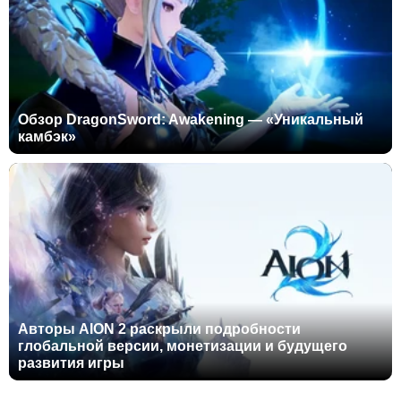
Обзор DragonSword: Awakening — «Уникальный
камбэк»
Авторы AION 2 раскрыли подробности
глобальной версии, монетизации и будущего
развития игры