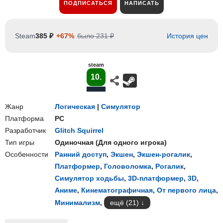
ПОДПИСАТЬСЯ
НАПИСАТЬ
Steam
385 ₽
+67%
было 231 ₽
История цен
steam
10.
Жанр
Логическая
|
Симулятор
Платформа
PC
Разработчик
Glitch Squirrel
Тип игры
Одиночная
(
Для одного игрока
)
Особенности
Ранний доступ
,
Экшен
,
Экшен-рогалик
,
Платформер
,
Головоломка
,
Рогалик
,
Симулятор ходьбы
,
3D-платформер
,
3D
,
Аниме
,
Кинематографичная
,
От первого лица
,
Минимализм
,
ещё (21)