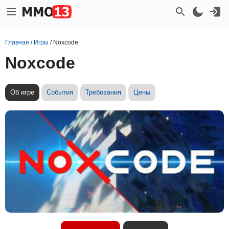
Главная
/
Игры
/
Noxcode
Noxcode
Об игре
События
Требования
Цены