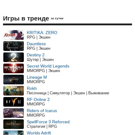
Игры в тренде
за сутки
KRITIKA: ZERO
RPG | Экшен
Dauntless
RPG | Экшен
Destiny 2
Шутер | Экшен
Secret World Legends
MMORPG | Экшен
Lineage M
MMORPG
Rokh
Песочница | Симулятор | Экшен | Выживание
RF Online 2
MMORPG
Riders of Icarus
MMORPG
SpellForce 3 Reforced
Стратегия | RPG
Worlds Adrift