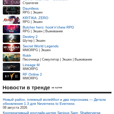
Стратегия
Dauntless
RPG | Экшен
KRITIKA: ZERO
RPG | Экшен
Butcher hero: hook'n'chew RPG
RPG | Экшен | Выживание
Destiny 2
Шутер | Экшен
Secret World Legends
MMORPG | Экшен
Rokh
Песочница | Симулятор | Экшен | Выживание
Lineage M
MMORPG
RF Online 2
MMORPG
Новости в тренде
за сутки
Новый район, пляжный волейбол и два персонажа — Детали
обновления 1.3 для Neverness to Everness
08 августа 2026
Кооперативный роуглайк-шутер Serious Sam: Shatterverse