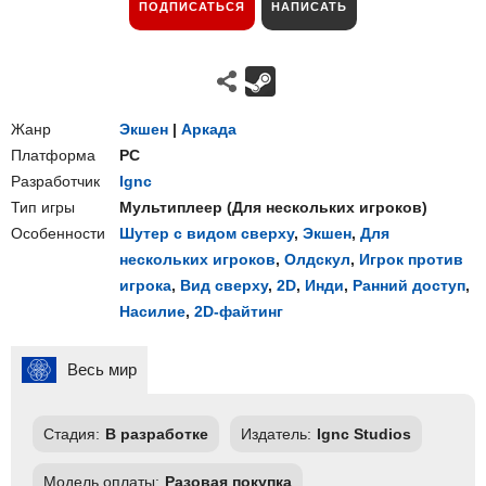
ПОДПИСАТЬСЯ
НАПИСАТЬ
Жанр
Экшен
|
Аркада
Платформа
PC
Разработчик
Ignc
Тип игры
Мультиплеер
(
Для нескольких игроков
)
Особенности
Шутер с видом сверху
,
Экшен
,
Для
нескольких игроков
,
Олдскул
,
Игрок против
игрока
,
Вид сверху
,
2D
,
Инди
,
Ранний доступ
,
Насилие
,
2D-файтинг
Весь мир
Стадия:
В разработке
Издатель:
Ignc Studios
Модель оплаты:
Разовая покупка