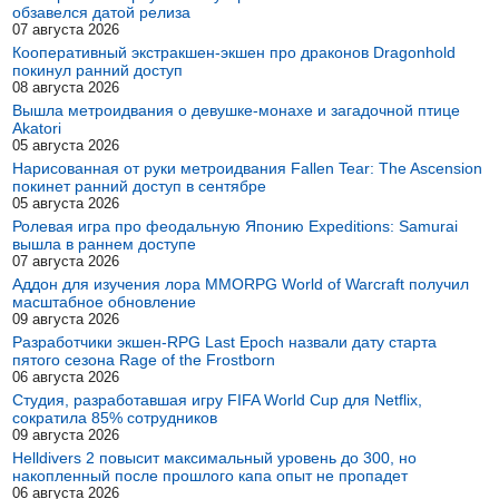
обзавелся датой релиза
07 августа 2026
Кооперативный экстракшен-экшен про драконов Dragonhold
покинул ранний доступ
08 августа 2026
Вышла метроидвания о девушке-монахе и загадочной птице
Akatori
05 августа 2026
Нарисованная от руки метроидвания Fallen Tear: The Ascension
покинет ранний доступ в сентябре
05 августа 2026
Ролевая игра про феодальную Японию Expeditions: Samurai
вышла в раннем доступе
07 августа 2026
Аддон для изучения лора MMORPG World of Warcraft получил
масштабное обновление
09 августа 2026
Разработчики экшен-RPG Last Epoch назвали дату старта
пятого сезона Rage of the Frostborn
06 августа 2026
Студия, разработавшая игру FIFA World Cup для Netflix,
сократила 85% сотрудников
09 августа 2026
Helldivers 2 повысит максимальный уровень до 300, но
накопленный после прошлого капа опыт не пропадет
06 августа 2026