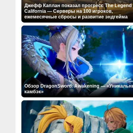
Джефф Каплан показал прогресс The Legend 
California — Серверы на 100 игроков,
ежемесячные сбросы и развитие эндгейма
Обзор DragonSword: Awakening — «Уникаль
камбэк»