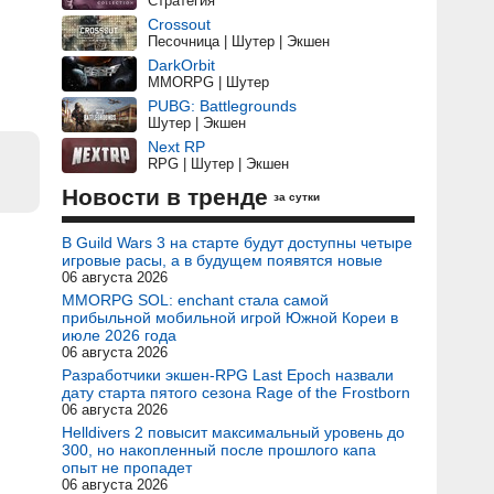
Стратегия
Crossout
Песочница | Шутер | Экшен
DarkOrbit
MMORPG | Шутер
PUBG: Battlegrounds
Шутер | Экшен
Next RP
RPG | Шутер | Экшен
Новости в тренде
за сутки
В Guild Wars 3 на старте будут доступны четыре
игровые расы, а в будущем появятся новые
06 августа 2026
MMORPG SOL: enchant стала самой
прибыльной мобильной игрой Южной Кореи в
июле 2026 года
06 августа 2026
Разработчики экшен-RPG Last Epoch назвали
дату старта пятого сезона Rage of the Frostborn
06 августа 2026
Helldivers 2 повысит максимальный уровень до
300, но накопленный после прошлого капа
опыт не пропадет
06 августа 2026