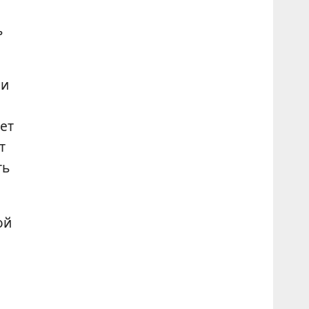
ь
ли
ет
т
ть
ой