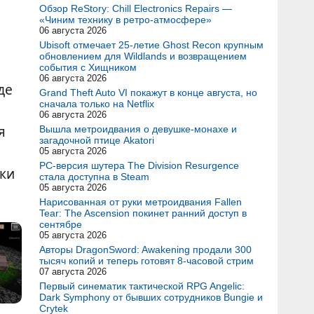
Обзор ReStory: Chill Electronics Repairs —
«Чиним технику в ретро-атмосфере»
06 августа 2026
Ubisoft отмечает 25-летие Ghost Recon крупным
обновлением для Wildlands и возвращением
события с Хищником
06 августа 2026
де
Grand Theft Auto VI покажут в конце августа, но
сначала только на Netflix
06 августа 2026
я
Вышла метроидвания о девушке-монахе и
загадочной птице Akatori
05 августа 2026
PC-версия шутера The Division Resurgence
ки
стала доступна в Steam
05 августа 2026
Нарисованная от руки метроидвания Fallen
Tear: The Ascension покинет ранний доступ в
сентябре
05 августа 2026
Авторы DragonSword: Awakening продали 300
тысяч копий и теперь готовят 8-часовой стрим
07 августа 2026
Первый синематик тактической RPG Angelic:
Dark Symphony от бывших сотрудников Bungie и
Crytek