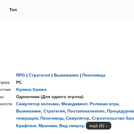
и
Топ
RPG
|
Стратегия
|
Выживание
|
Песочница
орма
PC
отчик
Kymera Games
ры
Одиночная
(
Для одного игрока
)
нности
Симулятор колонии
,
Менеджмент
,
Ролевая игра
,
Выживание
,
Стратегия
,
Постапокалипсис
,
Процедурна
генерация
,
Песочница
,
Симулятор
,
Строительство ба
Крафтинг
,
Мрачная
,
Вид сверху
,
ещё (8)