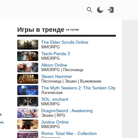
Игры в тренде
за сутки
The Elder Scrolls Online
MMORPG
Taichi Panda 3
MMORPG
Albion Online
MMORPG | Песочница
Steam Hammer
Песочница | Экшен | Выживание
The Myth Seekers 2: The Sunken City
Логическая
SOL: enchant
MMORPG
DragonSword : Awakening
я
Экшен | RPG
зы
,
Justice Online
MMORPG
Rome: Total War - Collection