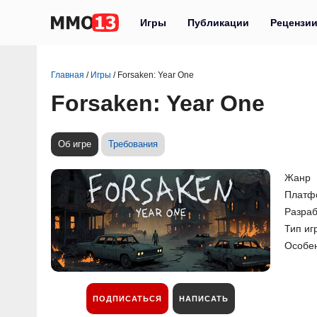
Игры
Публикации
Рецензи
Главная
/
Игры
/
Forsaken: Year One
Forsaken: Year One
Об игре
Требования
Жанр
Платф
Разраб
Тип иг
Особе
ПОДПИСАТЬСЯ
НАПИСАТЬ