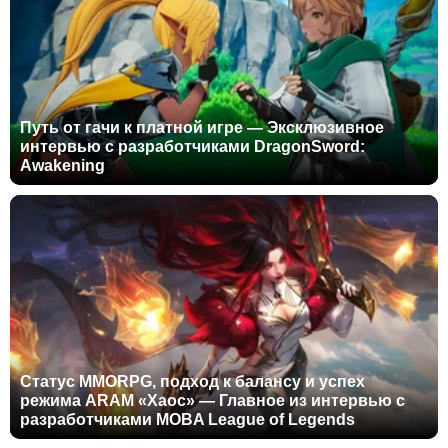
Путь от гачи к платной игре — Эксклюзивное
интервью с разработчиками DragonSword:
Awakening
Статус MMORPG, подход к балансу и успех
режима ARAM «Хаос» — Главное из интервью с
разработчиками MOBA League of Legends