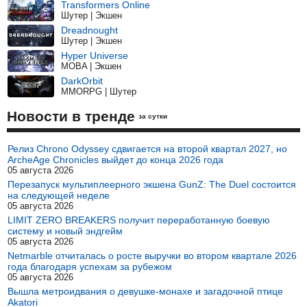
Transformers Online
Шутер | Экшен
Dreadnought
Шутер | Экшен
Hyper Universe
MOBA | Экшен
DarkOrbit
MMORPG | Шутер
Новости в тренде
за сутки
Релиз Chrono Odyssey сдвигается на второй квартал 2027, но
ArcheAge Chronicles выйдет до конца 2026 года
05 августа 2026
Перезапуск мультиплеерного экшена GunZ: The Duel состоится
на следующей неделе
05 августа 2026
LIMIT ZERO BREAKERS получит переработанную боевую
систему и новый эндгейм
05 августа 2026
Netmarble отчиталась о росте выручки во втором квартале 2026
года благодаря успехам за рубежом
05 августа 2026
Вышла метроидвания о девушке-монахе и загадочной птице
Akatori