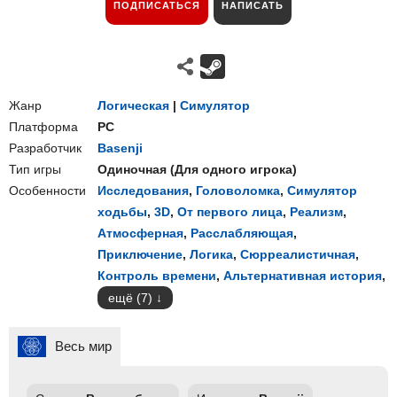
ПОДПИСАТЬСЯ
НАПИСАТЬ
Жанр
Логическая
|
Симулятор
Платформа
PC
Разработчик
Basenji
Тип игры
Одиночная
(
Для одного игрока
)
Особенности
Исследования
,
Головоломка
,
Симулятор
ходьбы
,
3D
,
От первого лица
,
Реализм
,
Атмосферная
,
Расслабляющая
,
Приключение
,
Логика
,
Сюрреалистичная
,
Контроль времени
,
Альтернативная история
,
ещё (7)
Весь мир