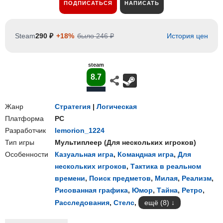
ПОДПИСАТЬСЯ
НАПИСАТЬ
Steam
290 ₽
+18%
было 246 ₽
История цен
steam
8.7
Жанр
Стратегия
|
Логическая
Платформа
PC
Разработчик
lemorion_1224
Тип игры
Мультиплеер
(
Для нескольких игроков
)
Особенности
Казуальная игра
,
Командная игра
,
Для
нескольких игроков
,
Тактика в реальном
времени
,
Поиск предметов
,
Милая
,
Реализм
,
Рисованная графика
,
Юмор
,
Тайна
,
Ретро
,
Расследования
,
Стелс
,
ещё (8)