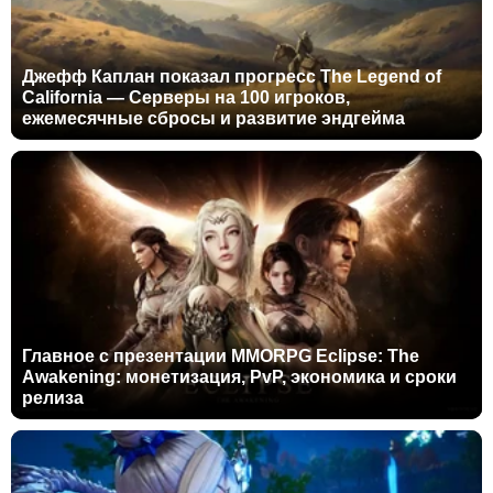
Джефф Каплан показал прогресс The Legend of
California — Серверы на 100 игроков,
ежемесячные сбросы и развитие эндгейма
Главное с презентации MMORPG Eclipse: The
Awakening: монетизация, PvP, экономика и сроки
релиза