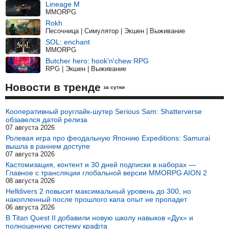
Lineage M
MMORPG
Rokh
Песочница | Симулятор | Экшен | Выживание
SOL: enchant
MMORPG
Butcher hero: hook'n'chew RPG
RPG | Экшен | Выживание
Новости в тренде
за сутки
Кооперативный роуглайк-шутер Serious Sam: Shatterverse
обзавелся датой релиза
07 августа 2026
Ролевая игра про феодальную Японию Expeditions: Samurai
вышла в раннем доступе
07 августа 2026
Кастомизация, контент и 30 дней подписки в наборах —
Главное с трансляции глобальной версии MMORPG AION 2
08 августа 2026
Helldivers 2 повысит максимальный уровень до 300, но
накопленный после прошлого капа опыт не пропадет
06 августа 2026
В Titan Quest II добавили новую школу навыков «Дух» и
полноценную систему крафта