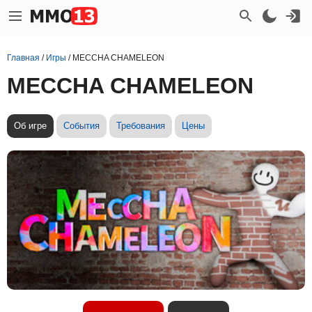
Главная
/
Игры
/
MECCHA CHAMELEON
MECCHA CHAMELEON
Об игре
События
Требования
Цены