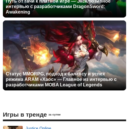
Путь от гачи к платной игре — Эксклюзивное
интервью с разработчиками DragonSword:
Awakening
Статус MMORPG, подход к балансу и успех
режима ARAM «Хаос» — Главное из интервью с
разработчиками MOBA League of Legends
Игры в тренде
за сутки
Justice Online