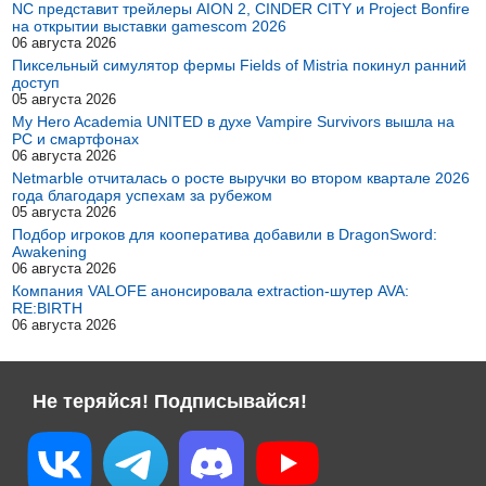
NC представит трейлеры AION 2, CINDER CITY и Project Bonfire
на открытии выставки gamescom 2026
06 августа 2026
Пиксельный симулятор фермы Fields of Mistria покинул ранний
доступ
05 августа 2026
My Hero Academia UNITED в духе Vampire Survivors вышла на
PC и смартфонах
06 августа 2026
Netmarble отчиталась о росте выручки во втором квартале 2026
года благодаря успехам за рубежом
05 августа 2026
Подбор игроков для кооператива добавили в DragonSword:
Awakening
06 августа 2026
Компания VALOFE анонсировала extraction-шутер AVA:
RE:BIRTH
06 августа 2026
Не теряйся! Подписывайся!