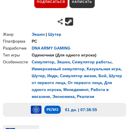
ПОДПИСАТЬСЯ
НАПИСАТЬ
Жанр
Экшен
|
Шутер
Платформа
PC
Разработчик
DNA ARMY GAMING
Тип игры
Одиночная
(
Для одного игрока
)
Особенности
Симулятор
,
Экшен
,
Симулятор работы
,
Иммерсивный симулятор
,
Казуальная игра
,
Шутер
,
Инди
,
Симулятор жизни
,
Бой
,
Шутер
от первого лица
,
От первого лица
,
Для
одного игрока
,
Менеджмент
,
Работа в
магазине
,
Экономика
,
Реализм
61 дн. | 07:38:54
РЕЛИЗ