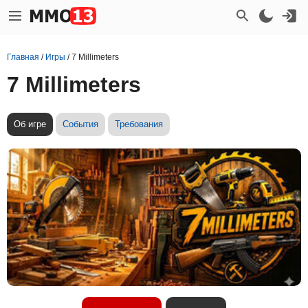
Главная
/
Игры
/
7 Millimeters
7 Millimeters
Об игре
События
Требования