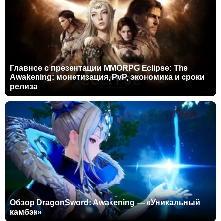
Главное с презентации MMORPG Eclipse: The
Awakening: монетизация, PvP, экономика и сроки
релиза
Обзор DragonSword: Awakening — «Уникальный
камбэк»