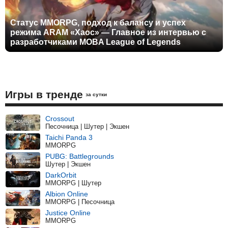
Статус MMORPG, подход к балансу и успех
режима ARAM «Хаос» — Главное из интервью с
разработчиками MOBA League of Legends
Игры в тренде
за сутки
Crossout
Песочница | Шутер | Экшен
Taichi Panda 3
MMORPG
PUBG: Battlegrounds
Шутер | Экшен
DarkOrbit
MMORPG | Шутер
Albion Online
MMORPG | Песочница
Justice Online
MMORPG