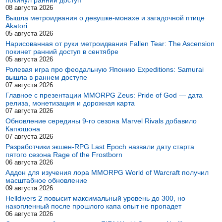
покинул ранний доступ
08 августа 2026
Вышла метроидвания о девушке-монахе и загадочной птице
Akatori
05 августа 2026
Нарисованная от руки метроидвания Fallen Tear: The Ascension
покинет ранний доступ в сентябре
05 августа 2026
Ролевая игра про феодальную Японию Expeditions: Samurai
вышла в раннем доступе
07 августа 2026
Главное с презентации MMORPG Zeus: Pride of God — дата
релиза, монетизация и дорожная карта
07 августа 2026
Обновление середины 9-го сезона Marvel Rivals добавило
Капюшона
07 августа 2026
Разработчики экшен-RPG Last Epoch назвали дату старта
пятого сезона Rage of the Frostborn
06 августа 2026
Аддон для изучения лора MMORPG World of Warcraft получил
масштабное обновление
09 августа 2026
Helldivers 2 повысит максимальный уровень до 300, но
накопленный после прошлого капа опыт не пропадет
06 августа 2026