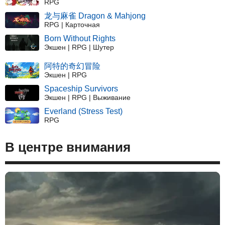
RPG
龙与麻雀 Dragon & Mahjong
RPG | Карточная
Born Without Rights
Экшен | RPG | Шутер
阿特的奇幻冒险
Экшен | RPG
Spaceship Survivors
Экшен | RPG | Выживание
Everland (Stress Test)
RPG
В центре внимания