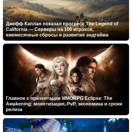
Джефф Каплан показал прогресс The Legend of
California — Серверы на 100 игроков,
ежемесячные сбросы и развитие эндгейма
Главное с презентации MMORPG Eclipse: The
Awakening: монетизация, PvP, экономика и сроки
релиза