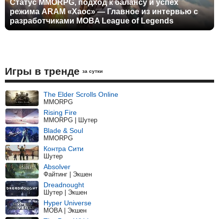
Статус MMORPG, подход к балансу и успех
режима ARAM «Хаос» — Главное из интервью с
разработчиками MOBA League of Legends
Игры в тренде
за сутки
The Elder Scrolls Online
MMORPG
Rising Fire
MMORPG | Шутер
Blade & Soul
MMORPG
Контра Сити
Шутер
Absolver
Файтинг | Экшен
Dreadnought
Шутер | Экшен
Hyper Universe
MOBA | Экшен