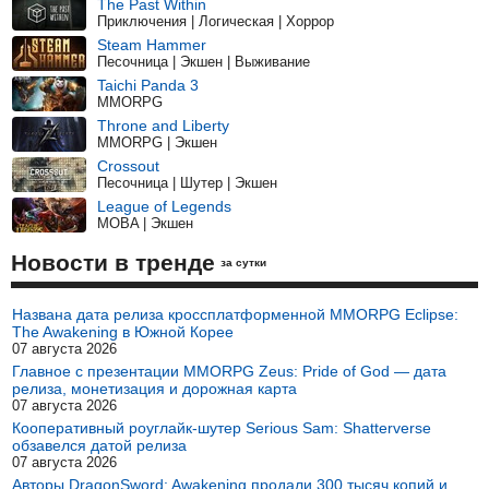
The Past Within
Приключения | Логическая | Хоррор
Steam Hammer
Песочница | Экшен | Выживание
Taichi Panda 3
MMORPG
Throne and Liberty
MMORPG | Экшен
Crossout
Песочница | Шутер | Экшен
League of Legends
MOBA | Экшен
Новости в тренде
за сутки
Названа дата релиза кроссплатформенной MMORPG Eclipse:
The Awakening в Южной Корее
07 августа 2026
Главное с презентации MMORPG Zeus: Pride of God — дата
релиза, монетизация и дорожная карта
07 августа 2026
Кооперативный роуглайк-шутер Serious Sam: Shatterverse
обзавелся датой релиза
07 августа 2026
Авторы DragonSword: Awakening продали 300 тысяч копий и