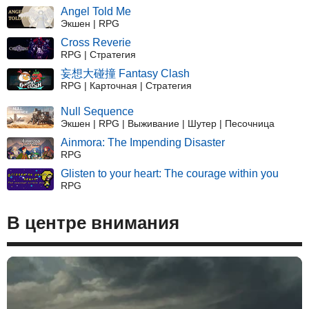
Angel Told Me
Экшен | RPG
Cross Reverie
RPG | Стратегия
妄想大碰撞 Fantasy Clash
RPG | Карточная | Стратегия
Null Sequence
Экшен | RPG | Выживание | Шутер | Песочница
Ainmora: The Impending Disaster
RPG
Glisten to your heart: The courage within you
RPG
В центре внимания