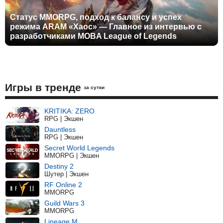
Статус MMORPG, подход к балансу и успех
режима ARAM «Хаос» — Главное из интервью с
разработчиками MOBA League of Legends
Игры в тренде
за сутки
KRITIKA: ZERO
RPG | Экшен
Dauntless
RPG | Экшен
Secret World Legends
MMORPG | Экшен
Destiny 2
Шутер | Экшен
RF Online 2
MMORPG
Guild Wars 3
MMORPG
Lineage M