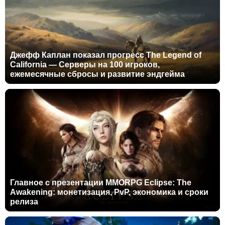
Джефф Каплан показал прогресс The Legend of
California — Серверы на 100 игроков,
ежемесячные сбросы и развитие эндгейма
Главное с презентации MMORPG Eclipse: The
Awakening: монетизация, PvP, экономика и сроки
релиза