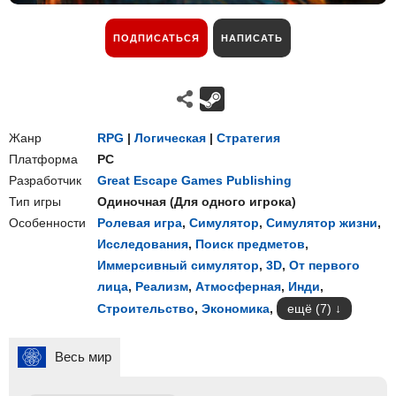
ПОДПИСАТЬСЯ
НАПИСАТЬ
Жанр
RPG
|
Логическая
|
Стратегия
Платформа
PC
Разработчик
Great Escape Games Publishing
Тип игры
Одиночная
(
Для одного игрока
)
Особенности
Ролевая игра
,
Симулятор
,
Симулятор жизни
,
Исследования
,
Поиск предметов
,
Иммерсивный симулятор
,
3D
,
От первого
лица
,
Реализм
,
Атмосферная
,
Инди
,
Строительство
,
Экономика
,
ещё (7)
Весь мир