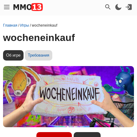
Главная
/
Игры
/
wocheneinkauf
wocheneinkauf
Об игре
Требования