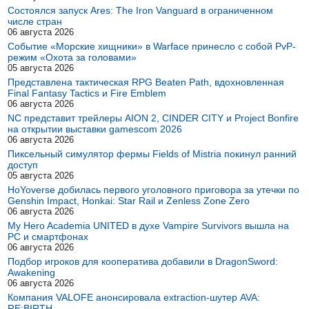
Состоялся запуск Ares: The Iron Vanguard в ограниченном
числе стран
06 августа 2026
Событие «Морские хищники» в Warface принесло с собой PvP-
режим «Охота за головами»
05 августа 2026
Представлена тактическая RPG Beaten Path, вдохновленная
Final Fantasy Tactics и Fire Emblem
06 августа 2026
NC представит трейлеры AION 2, CINDER CITY и Project Bonfire
на открытии выставки gamescom 2026
06 августа 2026
Пиксельный симулятор фермы Fields of Mistria покинул ранний
доступ
05 августа 2026
HoYoverse добилась первого уголовного приговора за утечки по
Genshin Impact, Honkai: Star Rail и Zenless Zone Zero
06 августа 2026
My Hero Academia UNITED в духе Vampire Survivors вышла на
PC и смартфонах
06 августа 2026
Подбор игроков для кооператива добавили в DragonSword:
Awakening
06 августа 2026
Компания VALOFE анонсировала extraction-шутер AVA:
RE:BIRTH