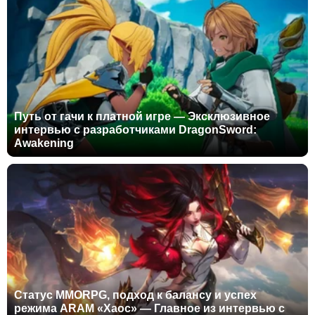
Путь от гачи к платной игре — Эксклюзивное
интервью с разработчиками DragonSword:
Awakening
Статус MMORPG, подход к балансу и успех
режима ARAM «Хаос» — Главное из интервью с