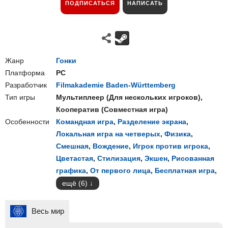
ПОДПИСАТЬСЯ
НАПИСАТЬ
Жанр
Гонки
Платформа
PC
Разработчик
Filmakademie Baden-Württemberg
Тип игры
Мультиплеер
(
Для нескольких игроков
),
Кооператив
(
Совместная игра
)
Особенности
Командная игра
,
Разделение экрана
,
Локальная игра на четверых
,
Физика
,
Смешная
,
Вождение
,
Игрок против игрока
,
Цветастая
,
Стилизация
,
Экшен
,
Рисованная
графика
,
От первого лица
,
Бесплатная игра
,
ещё (6)
Весь мир