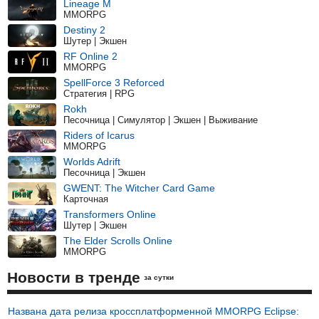
Lineage M
MMORPG
Destiny 2
Шутер | Экшен
RF Online 2
MMORPG
SpellForce 3 Reforced
Стратегия | RPG
Rokh
Песочница | Симулятор | Экшен | Выживание
Riders of Icarus
MMORPG
Worlds Adrift
Песочница | Экшен
GWENT: The Witcher Card Game
Карточная
Transformers Online
Шутер | Экшен
The Elder Scrolls Online
MMORPG
Новости в тренде
за сутки
Названа дата релиза кроссплатформенной MMORPG Eclipse: