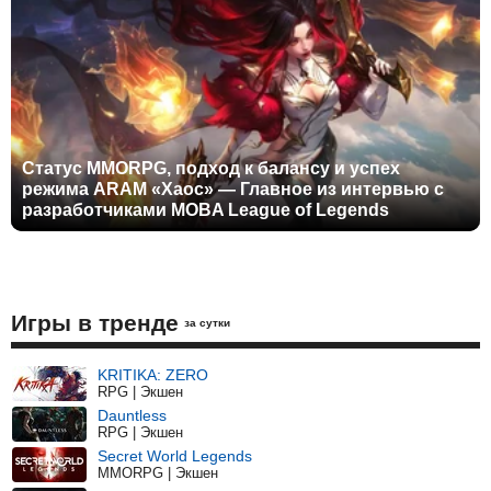
Статус MMORPG, подход к балансу и успех
режима ARAM «Хаос» — Главное из интервью с
разработчиками MOBA League of Legends
Игры в тренде
за сутки
KRITIKA: ZERO
RPG | Экшен
Dauntless
RPG | Экшен
Secret World Legends
MMORPG | Экшен