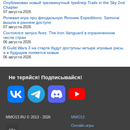
Опубликован новый трехминутный трейлер Trails in the Sky 2nd
Chapter
07 августа 2026
Ролевая игра про феодальную Японию Expeditions: Samurai
вышла в раннем доступе
07 августа 2026
Состоялся запуск Ares: The Iron Vanguard в ограниченном
числе стран
06 августа 2026
В Guild Wars 3 на старте будут доступны четыре игровые расы,
а в будущем появятся новые
06 августа 2026
Не теряйся! Подписывайся!
MMO13.RU © 2013 - 2026
MMO13
Онлайн игры