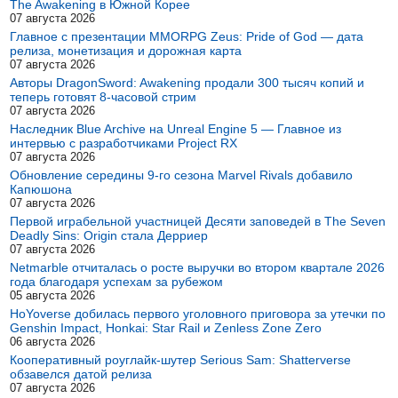
The Awakening в Южной Корее
07 августа 2026
Главное с презентации MMORPG Zeus: Pride of God — дата
релиза, монетизация и дорожная карта
07 августа 2026
Авторы DragonSword: Awakening продали 300 тысяч копий и
теперь готовят 8-часовой стрим
07 августа 2026
Наследник Blue Archive на Unreal Engine 5 — Главное из
интервью с разработчиками Project RX
07 августа 2026
Обновление середины 9-го сезона Marvel Rivals добавило
Капюшона
07 августа 2026
Первой играбельной участницей Десяти заповедей в The Seven
Deadly Sins: Origin стала Дерриер
07 августа 2026
Netmarble отчиталась о росте выручки во втором квартале 2026
года благодаря успехам за рубежом
05 августа 2026
HoYoverse добилась первого уголовного приговора за утечки по
Genshin Impact, Honkai: Star Rail и Zenless Zone Zero
06 августа 2026
Кооперативный роуглайк-шутер Serious Sam: Shatterverse
обзавелся датой релиза
07 августа 2026