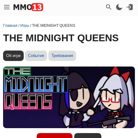
Главная
/
Игры
/
THE MIDNIGHT QUEENS
THE MIDNIGHT QUEENS
Об игре
События
Требования