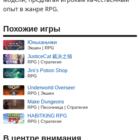
опыт в жанре RPG.
Похожие игры
Юньханьчжи
Экшен | RPG
JusticeCat 裁决之猫
RPG | Стратегия
Jini's Potion Shop
RPG
Underworld Overseer
RPG | Экшен
Make Dungeons
RPG | Песочница | Стратегия
HABITKING RPG
RPG | Стратегия
В центре внимания