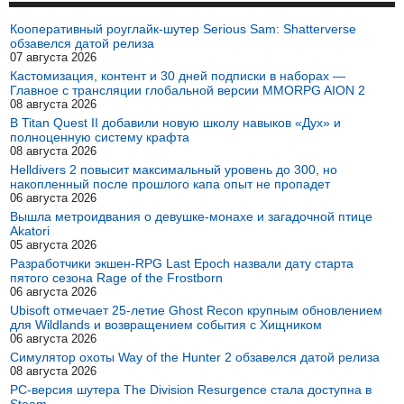
Кооперативный роуглайк-шутер Serious Sam: Shatterverse
обзавелся датой релиза
07 августа 2026
Кастомизация, контент и 30 дней подписки в наборах —
Главное с трансляции глобальной версии MMORPG AION 2
08 августа 2026
В Titan Quest II добавили новую школу навыков «Дух» и
полноценную систему крафта
08 августа 2026
Helldivers 2 повысит максимальный уровень до 300, но
накопленный после прошлого капа опыт не пропадет
06 августа 2026
Вышла метроидвания о девушке-монахе и загадочной птице
Akatori
05 августа 2026
Разработчики экшен-RPG Last Epoch назвали дату старта
пятого сезона Rage of the Frostborn
06 августа 2026
Ubisoft отмечает 25-летие Ghost Recon крупным обновлением
для Wildlands и возвращением события с Хищником
06 августа 2026
Симулятор охоты Way of the Hunter 2 обзавелся датой релиза
08 августа 2026
PC-версия шутера The Division Resurgence стала доступна в
Steam