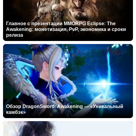
Главное с презентации MMORPG Eclipse: The
Awakening: монетизация, PvP, экономика и сроки
релиза
Обзор DragonSword: Awakening — «Уникальный
камбэк»