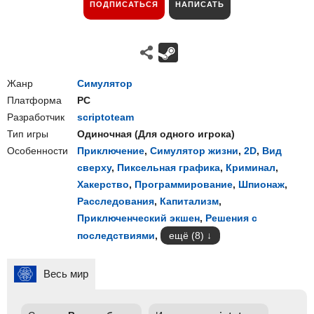
ПОДПИСАТЬСЯ
НАПИСАТЬ
Жанр
Симулятор
Платформа
PC
Разработчик
scriptoteam
Тип игры
Одиночная
(
Для одного игрока
)
Особенности
Приключение
,
Симулятор жизни
,
2D
,
Вид
сверху
,
Пиксельная графика
,
Криминал
,
Хакерство
,
Программирование
,
Шпионаж
,
Расследования
,
Капитализм
,
Приключенческий экшен
,
Решения с
последствиями
,
ещё (8)
Весь мир