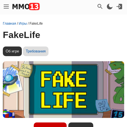
Главная
/
Игры
/
FakeLife
FakeLife
Об игре
Требования