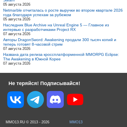
05 августа 2026
Netmarble отчиталась о росте выручки во втором квартале 2026
года благодаря успехам за рубежом
05 августа 2026
Наследник Blue Archive на Unreal Engine 5 — Главное из
интервью с разработчиками Project RX
07 августа 2026
Авторы DragonSword: Awakening продали 300 тысяч копий и
теперь готовят 8-часовой стрим
07 августа 2026
Названа дата релиза кроссплатформенной MMORPG Eclipse:
The Awakening в Южной Корее
07 августа 2026
Не теряйся! Подписывайся!
MMO13.RU © 2013 - 2026
MMO13