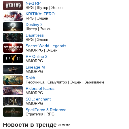
Next RP
RPG | Шутер | Экшен
KRITIKA: ZERO
RPG | Экшен
Destiny 2
Шутер | Экшен
Dauntless
RPG | Экшен
Secret World Legends
MMORPG | Экшен
RF Online 2
MMORPG
Lineage M
MMORPG
Rokh
Песочница | Симулятор | Экшен | Выживание
Riders of Icarus
MMORPG
SOL: enchant
MMORPG
SpellForce 3 Reforced
Стратегия | RPG
Новости в тренде
за сутки